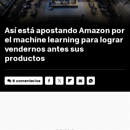
Así está apostando Amazon por
el machine learning para lograr
vendernos antes sus
productos
6 comentarios
FACEBOOK
TWITTER
FLIPBOARD
E-
WHATSAPP
MAIL