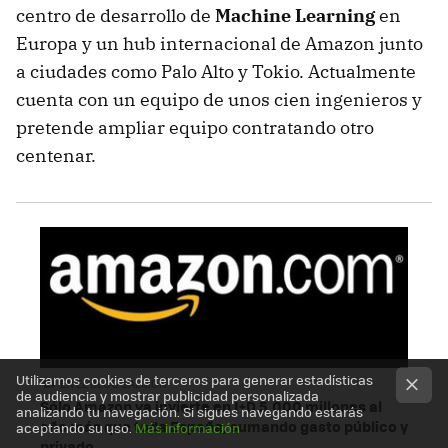
centro de desarrollo de
Machine Learning
en
Europa y un hub internacional de Amazon junto
a ciudades como Palo Alto y Tokio. Actualmente
cuenta con un equipo de unos cien ingenieros y
pretende ampliar equipo contratando otro
centenar.
Utilizamos cookies de terceros para generar estadísticas
EN EL BLOG SALMÓN
de audiencia y mostrar publicidad personalizada
Sólo Amazon ya invierte en I+D 5.000 millones al
analizando tu navegación. Si sigues navegando estarás
año más que toda España, sumando gasto público y
aceptando su uso.
Más información
privado