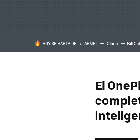
HOY SE HABLA DE
AEMET
China
Bill Ga
El OnePl
completo
intelig