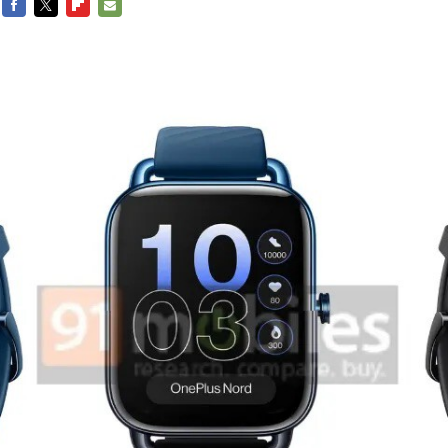
FACEBOOK
TWITTER
FLIPBOARD
E-
MAIL