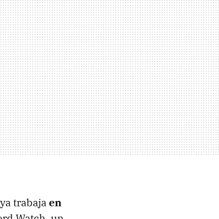
 ya trabaja
en
Nord Watch, un