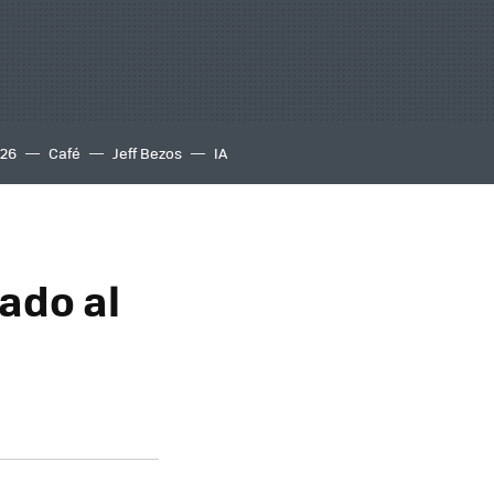
S26
Café
Jeff Bezos
IA
rado al