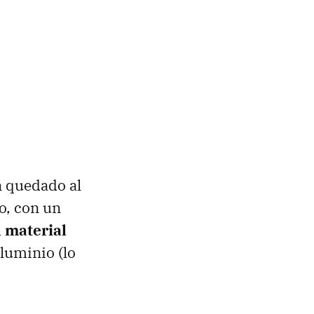
n quedado al
o, con un
l material
aluminio (lo