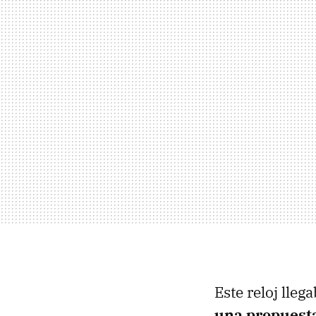
Este reloj lle
una propuest