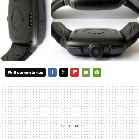
6 comentarios
FACEBOOK
TWITTER
FLIPBOARD
E-
WHATSAPP
MAIL