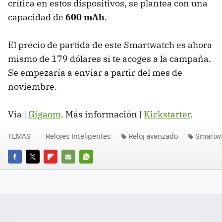
crítica en estos dispositivos, se plantea con una
capacidad de
600 mAh
.
El precio de partida de este Smartwatch es ahora
mismo de 179 dólares si te acoges a la campaña.
Se empezaría a enviar a partir del mes de
noviembre.
Vía |
Gigaom
. Más información |
Kickstarter
.
TEMAS
Relojes Inteligentes
Reloj avanzado
Smartw
FACEBOOK
TWITTER
FLIPBOARD
E-
WHATSAPP
MAIL