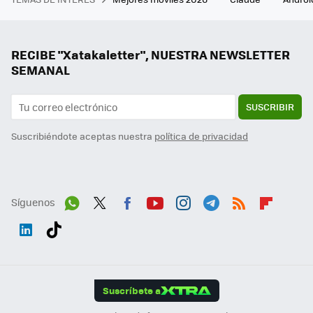
RECIBE "Xatakaletter", NUESTRA NEWSLETTER
SEMANAL
SUSCRIBIR
Suscribiéndote aceptas nuestra
política de privacidad
Síguenos
Wh
Twit
Fac
You
Inst
Tele
RSS
Flip
ats
ter
ebo
tub
agr
gra
boa
Link
Tikt
App
ok
e
am
m
rd
edI
ok
Suscríbete a
n