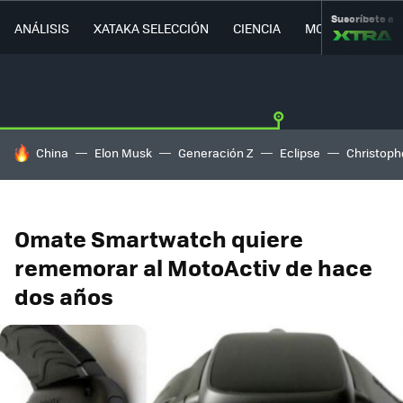
Suscríbete a
ANÁLISIS
XATAKA SELECCIÓN
CIENCIA
MOVILIDAD
HOY SE HABLA DE
China
Elon Musk
Generación Z
Eclipse
Christoph
Omate Smartwatch quiere
rememorar al MotoActiv de hace
dos años