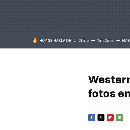
HOY SE HABLA DE
China
Tim Cook
NAS
Western
fotos en
FACEBOOK
TWITTER
FLIPBOARD
E-