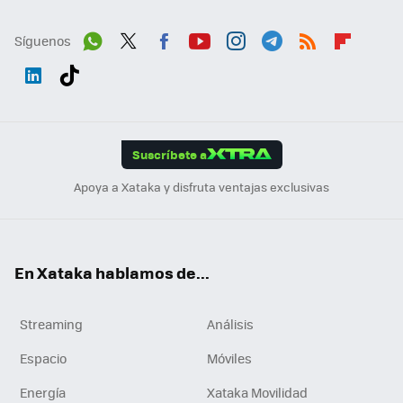
Síguenos
Wh
Twit
Fac
You
Inst
Tele
RSS
Flip
ats
ter
ebo
tub
agr
gra
boa
Link
Tikt
App
ok
e
am
m
rd
edI
ok
Suscríbete a
n
Apoya a Xataka y disfruta ventajas exclusivas
En Xataka hablamos de...
Streaming
Análisis
Espacio
Móviles
Energía
Xataka Movilidad