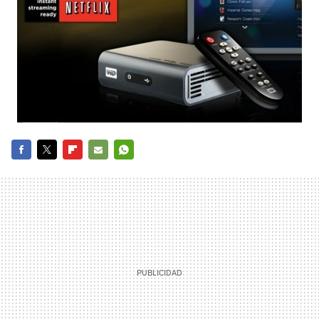
FACEBOOK
TWITTER
FLIPBOARD
E-
WHATSAPP
MAIL