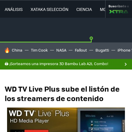
Suscríbete a
ANÁLISIS
XATAKA SELECCIÓN
CIENCIA
MOVILIDAD
HOY SE HABLA DE
China
Tim Cook
NASA
Fallout
Bugatti
iPhone 
🖨️ ¡Sorteamos una impresora 3D Bambu Lab A2L Combo!
WD TV Live Plus sube el listón de
los streamers de contenido