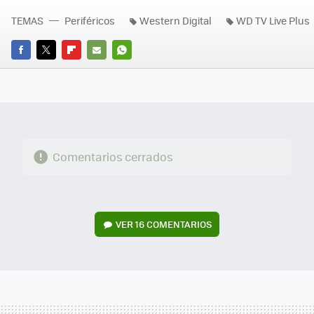
TEMAS
Periféricos
Western Digital
WD TV Live Plus
FACEBOOK
TWITTER
FLIPBOARD
E-
WHATSAPP
MAIL
Comentarios cerrados
VER
16 COMENTARIOS