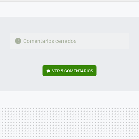
FACEBOOK
TWITTER
FLIPBOARD
E-
WHATSAPP
MAIL
Comentarios cerrados
VER
5 COMENTARIOS