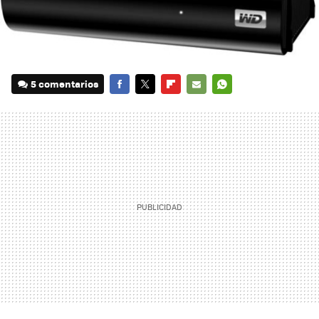
5 comentarios
FACEBOOK
TWITTER
FLIPBOARD
E-
WHATSAPP
MAIL