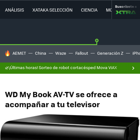
Suscríbete a
ANÁLISIS
XATAKA SELECCIÓN
CIENCIA
MOVILIDAD
HOY SE HABLA DE
AEMET
China
Waze
Fallout
Generación Z
iPh
🌿¡Últimas horas! Sorteo de robot cortacésped Mova ViAX
WD My Book AV-TV se ofrece a
acompañar a tu televisor