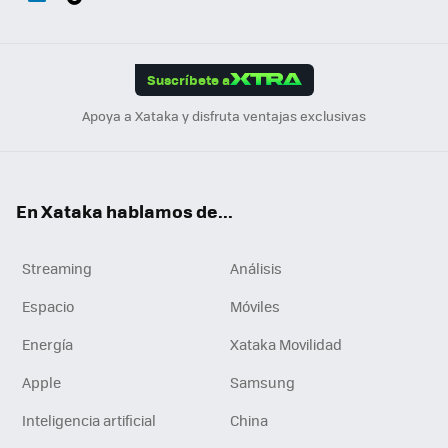
ats
ter
ebo
tub
agr
gra
boa
Link
Tikt
App
ok
e
am
m
rd
edI
ok
Suscríbete a
n
Apoya a Xataka y disfruta ventajas exclusivas
En Xataka hablamos de...
Streaming
Análisis
Espacio
Móviles
Energía
Xataka Movilidad
Apple
Samsung
Inteligencia artificial
China