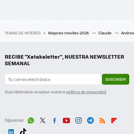
TEMAS DE INTERÉS
Mejores moviles 2026
Claude
Androi
RECIBE "Xatakaletter", NUESTRA NEWSLETTER
SEMANAL
SUSCRIBIR
Suscribiéndote aceptas nuestra
política de privacidad
Síguenos
Wh
Twit
Fac
You
Inst
Tele
RSS
Flip