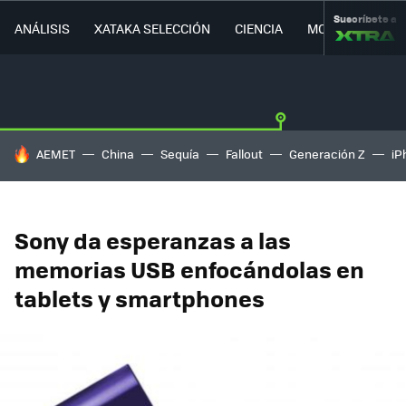
Suscríbete a
ANÁLISIS
XATAKA SELECCIÓN
CIENCIA
MOVILIDAD
HOY SE HABLA DE
AEMET
China
Sequía
Fallout
Generación Z
iP
Sony da esperanzas a las
memorias USB enfocándolas en
tablets y smartphones