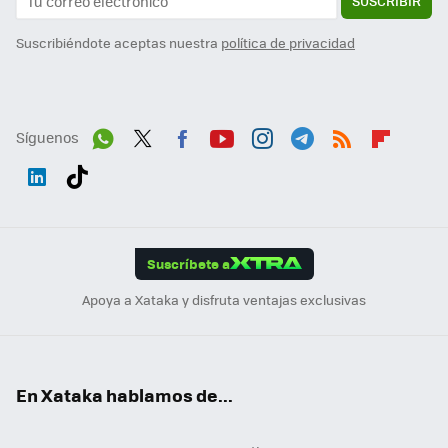
SUSCRIBIR
Suscribiéndote aceptas nuestra
política de privacidad
Síguenos
Wh
Twit
Fac
You
Inst
Tele
RSS
Flip
ats
ter
ebo
tub
agr
gra
boa
Link
Tikt
App
ok
e
am
m
rd
edI
ok
Suscríbete a
n
Apoya a Xataka y disfruta ventajas exclusivas
En Xataka hablamos de...