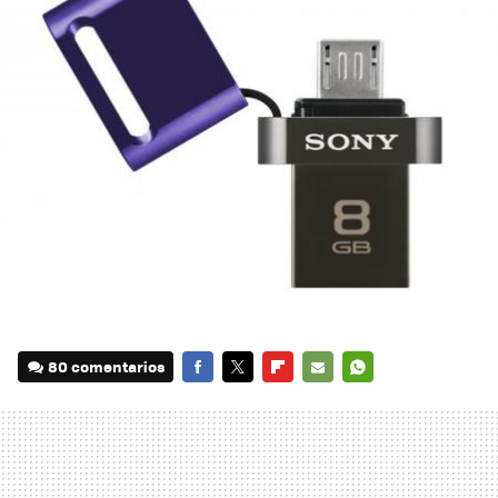
80 comentarios
FACEBOOK
TWITTER
FLIPBOARD
E-
WHATSAPP
MAIL