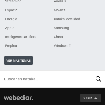
Streaming
Análisis
Espacio
Móviles
Energía
Xataka Movilidad
Apple
Samsung
Inteligencia artificial
China
Empleo
Windows 11
VER MÁS TEMAS
BUSCA
SUBIR