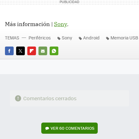
Más información |
Sony
.
TEMAS
Periféricos
Sony
Android
Memoria USB
FACEBOOK
TWITTER
FLIPBOARD
E-
WHATSAPP
MAIL
Comentarios cerrados
VER
60 COMENTARIOS