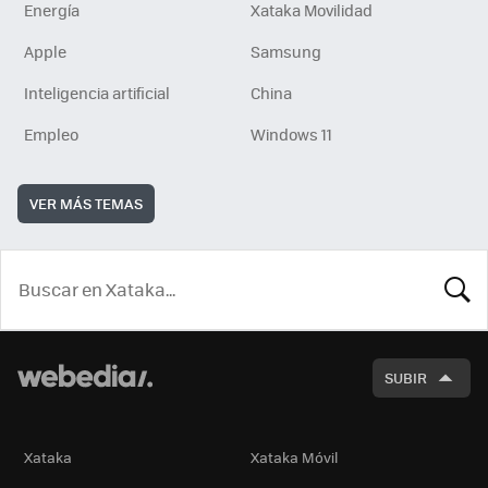
Energía
Xataka Movilidad
Apple
Samsung
Inteligencia artificial
China
Empleo
Windows 11
VER MÁS TEMAS
BUSCA
SUBIR
Xataka
Xataka Móvil