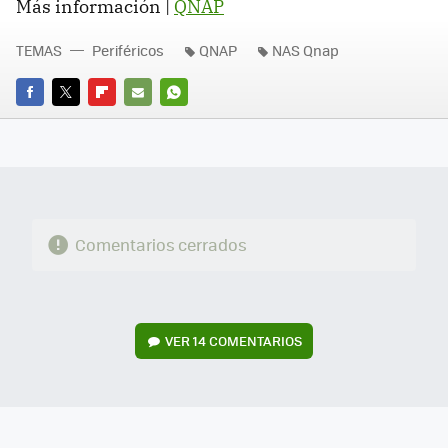
Más información |
QNAP
TEMAS
Periféricos
QNAP
NAS Qnap
FACEBOOK
TWITTER
FLIPBOARD
E-
WHATSAPP
MAIL
Comentarios cerrados
VER
14 COMENTARIOS