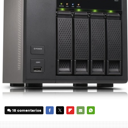
16 comentarios
FACEBOOK
TWITTER
FLIPBOARD
E-
WHATSAPP
MAIL