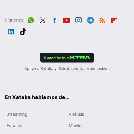
Síguenos
Wh
Twit
Fac
You
Inst
Tele
RSS
Flip
ats
ter
ebo
tub
agr
gra
boa
Link
Tikt
App
ok
e
am
m
rd
edI
ok
Suscríbete a
n
Apoya a Xataka y disfruta ventajas exclusivas
En Xataka hablamos de...
Streaming
Análisis
Espacio
Móviles