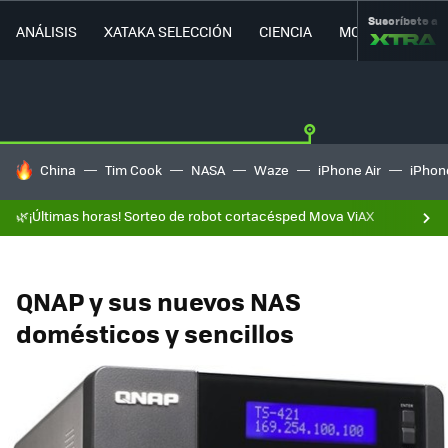
Suscríbete a
ANÁLISIS
XATAKA SELECCIÓN
CIENCIA
MOVILIDAD
HOY SE HABLA DE
China
Tim Cook
NASA
Waze
iPhone Air
iPhone
🌿¡Últimas horas! Sorteo de robot cortacésped Mova ViAX
QNAP y sus nuevos NAS
domésticos y sencillos