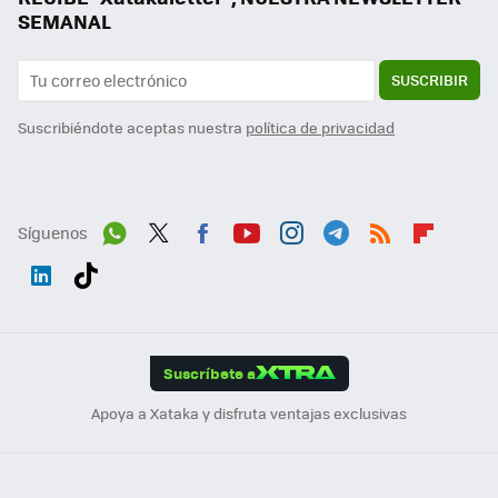
SEMANAL
SUSCRIBIR
Suscribiéndote aceptas nuestra
política de privacidad
Síguenos
Wh
Twit
Fac
You
Inst
Tele
RSS
Flip
ats
ter
ebo
tub
agr
gra
boa
Link
Tikt
App
ok
e
am
m
rd
edI
ok
Suscríbete a
n
Apoya a Xataka y disfruta ventajas exclusivas