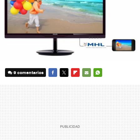
9 comentarios
FACEBOOK
TWITTER
FLIPBOARD
E-
WHATSAPP
MAIL