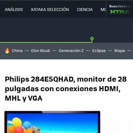
Suscríbete a
ANÁLISIS
XATAKA SELECCIÓN
CIENCIA
MOVILIDAD
HOY SE HABLA DE
China
Elon Musk
Generación Z
Eclipse
Mapa
Philips 284E5QHAD, monitor de 28
pulgadas con conexiones HDMI,
MHL y VGA