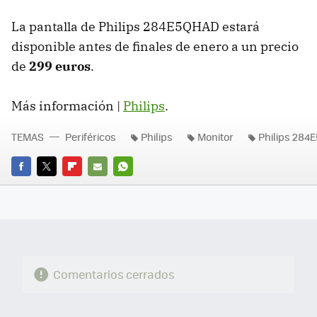
La pantalla de Philips 284E5QHAD estará
disponible antes de finales de enero a un precio
de
299 euros
.
Más información |
Philips
.
TEMAS
Periféricos
Philips
Monitor
Philips 284
FACEBOOK
TWITTER
FLIPBOARD
E-
WHATSAPP
MAIL
Comentarios cerrados