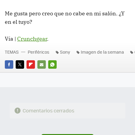
Me gusta pero creo que no cabe en mi salón. ¿Y
en el tuyo?
Vía |
Crunchgear
.
TEMAS
Periféricos
Sony
Imagen de la semana
FACEBOOK
TWITTER
FLIPBOARD
E-
WHATSAPP
MAIL
Comentarios cerrados