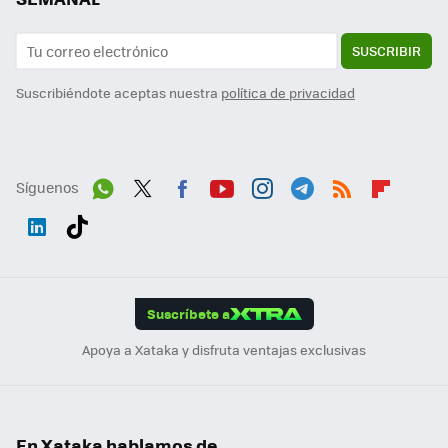
SUSCRIBIR
Suscribiéndote aceptas nuestra
política de privacidad
Síguenos
Wh
Twit
Fac
You
Inst
Tele
RSS
Flip
ats
ter
ebo
tub
agr
gra
boa
Link
Tikt
App
ok
e
am
m
rd
edI
ok
Suscríbete a
n
Apoya a Xataka y disfruta ventajas exclusivas
En Xataka hablamos de...