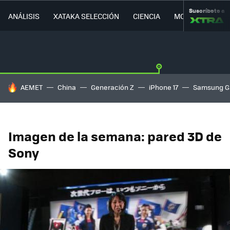
Suscríbete a
ANÁLISIS
XATAKA SELECCIÓN
CIENCIA
MOVILIDAD
HOY SE HABLA DE
AEMET
China
Generación Z
iPhone 17
Samsung G
Imagen de la semana: pared 3D de
Sony