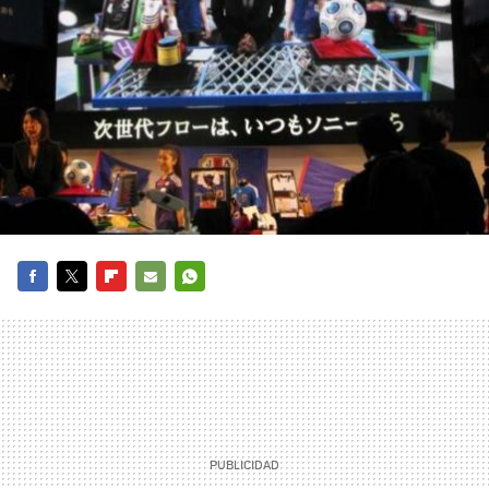
FACEBOOK
TWITTER
FLIPBOARD
E-
WHATSAPP
MAIL