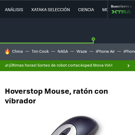
Suscríbete a
ANÁLISIS
XATAKA SELECCIÓN
CIENCIA
MOVILIDAD
HOY SE HABLA DE
China
Tim Cook
NASA
Waze
iPhone Air
iPhone
🌿¡Últimas horas! Sorteo de robot cortacésped Mova ViAX
Hoverstop Mouse, ratón con
vibrador