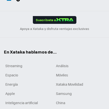
ats
ter
ebo
tub
agr
gra
boa
Link
Tikt
App
ok
e
am
m
rd
edI
ok
Suscríbete a
n
Apoya a Xataka y disfruta ventajas exclusivas
En Xataka hablamos de...
Streaming
Análisis
Espacio
Móviles
Energía
Xataka Movilidad
Apple
Samsung
Inteligencia artificial
China