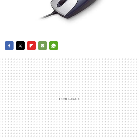
FACEBOOK
TWITTER
FLIPBOARD
E-
WHATSAPP
MAIL