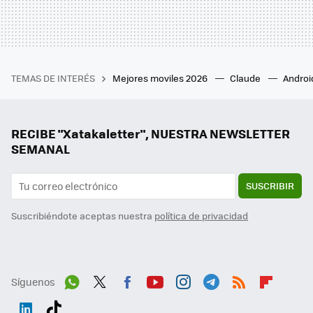
TEMAS DE INTERÉS
Mejores moviles 2026
Claude
Androi
RECIBE "Xatakaletter", NUESTRA NEWSLETTER
SEMANAL
SUSCRIBIR
Suscribiéndote aceptas nuestra
política de privacidad
Síguenos
Wh
Twit
Fac
You
Inst
Tele
RSS
Flip