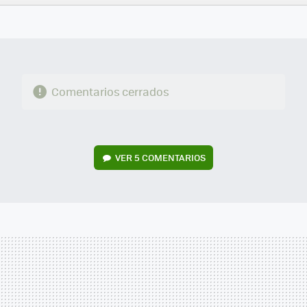
FACEBOOK
TWITTER
FLIPBOARD
E-
WHATSAPP
MAIL
Comentarios cerrados
VER
5 COMENTARIOS