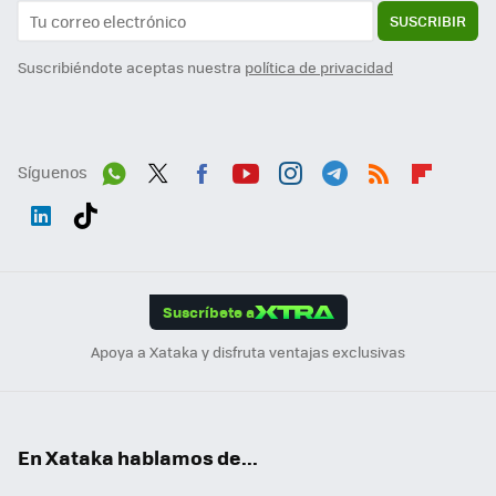
SUSCRIBIR
Suscribiéndote aceptas nuestra
política de privacidad
Síguenos
Wh
Twit
Fac
You
Inst
Tele
RSS
Flip
ats
ter
ebo
tub
agr
gra
boa
Link
Tikt
App
ok
e
am
m
rd
edI
ok
Suscríbete a
n
Apoya a Xataka y disfruta ventajas exclusivas
En Xataka hablamos de...