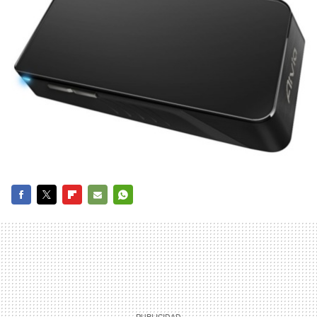
FACEBOOK
TWITTER
FLIPBOARD
E-
WHATSAPP
MAIL