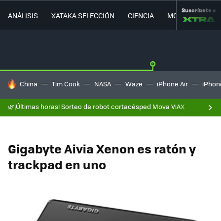
Suscríbete a
ANÁLISIS
XATAKA SELECCIÓN
CIENCIA
MOVILIDAD
HOY SE HABLA DE
China
Tim Cook
NASA
Waze
iPhone Air
iPhone
🌿¡Últimas horas! Sorteo de robot cortacésped Mova ViAX
Gigabyte Aivia Xenon es ratón y
trackpad en uno