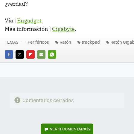
¿verdad?
Vía |
Engadget
.
Más información |
Gigabyte
.
TEMAS
Periféricos
Ratón
trackpad
Ratón Giga
FACEBOOK
TWITTER
FLIPBOARD
E-
WHATSAPP
MAIL
Comentarios cerrados
VER
11 COMENTARIOS