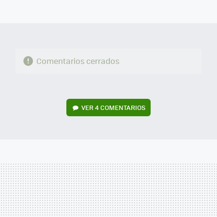
FACEBOOK
TWITTER
FLIPBOARD
E-
WHATSAPP
MAIL
Comentarios cerrados
VER
4 COMENTARIOS