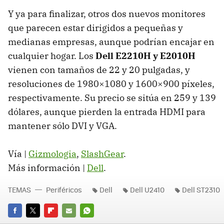
Y ya para finalizar, otros dos nuevos monitores
que parecen estar dirigidos a pequeñas y
medianas empresas, aunque podrían encajar en
cualquier hogar. Los
Dell E2210H y E2010H
vienen con tamaños de 22 y 20 pulgadas, y
resoluciones de 1980×1080 y 1600×900 píxeles,
respectivamente. Su precio se sitúa en 259 y 139
dólares, aunque pierden la entrada
HDMI
para
mantener sólo
DVI
y
VGA
.
Vía |
Gizmologia
,
SlashGear
.
Más información |
Dell
.
TEMAS
Periféricos
Dell
Dell U2410
Dell ST2310