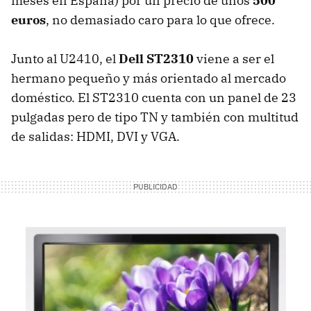
meses en España) por un precio de unos
500
euros
, no demasiado caro para lo que ofrece.
Junto al U2410, el
Dell ST2310
viene a ser el
hermano pequeño y más orientado al mercado
doméstico. El ST2310 cuenta con un panel de 23
pulgadas pero de tipo TN y también con multitud
de salidas:
HDMI
,
DVI
y
VGA
.