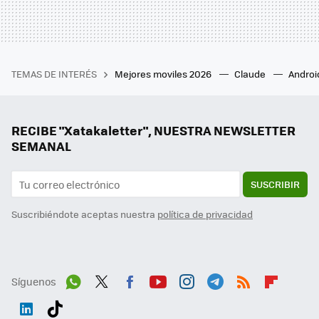
TEMAS DE INTERÉS
Mejores moviles 2026
Claude
Androi
RECIBE "Xatakaletter", NUESTRA NEWSLETTER
SEMANAL
SUSCRIBIR
Suscribiéndote aceptas nuestra
política de privacidad
Síguenos
Wh
Twit
Fac
You
Inst
Tele
RSS
Flip