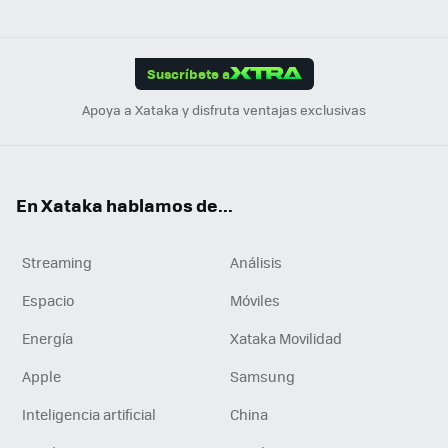
ats
ter
ebo
tub
agr
gra
boa
Link
Tikt
App
ok
e
am
m
rd
edI
ok
Suscríbete a
n
Apoya a Xataka y disfruta ventajas exclusivas
En Xataka hablamos de...
Streaming
Análisis
Espacio
Móviles
Energía
Xataka Movilidad
Apple
Samsung
Inteligencia artificial
China