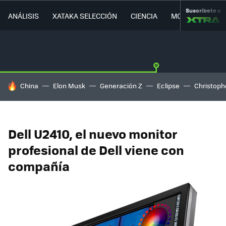
Suscríbete a
ANÁLISIS
XATAKA SELECCIÓN
CIENCIA
MOVILIDAD
HOY SE HABLA DE
China
Elon Musk
Generación Z
Eclipse
Christoph
Dell U2410, el nuevo monitor
profesional de Dell viene con
compañía