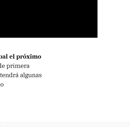
obal el próximo
de primera
 tendrá algunas
no