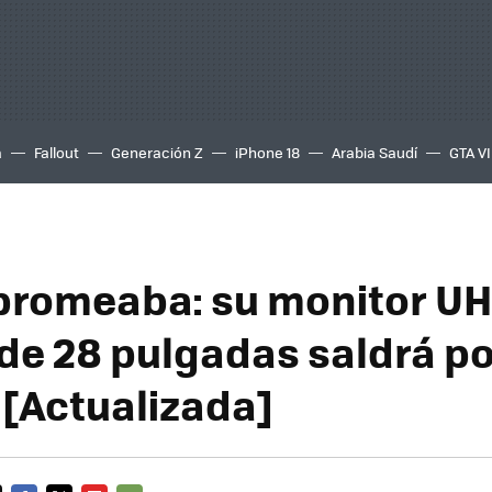
a
Fallout
Generación Z
iPhone 18
Arabia Saudí
GTA VI
 bromeaba: su monitor U
de 28 pulgadas saldrá p
 [Actualizada]