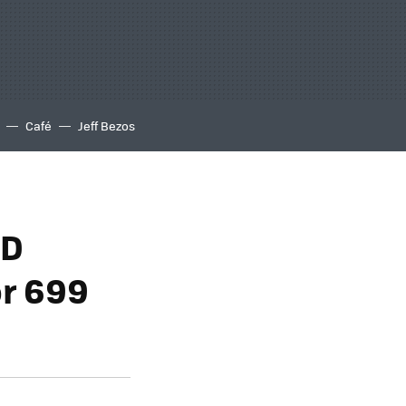
Café
Jeff Bezos
HD
or 699