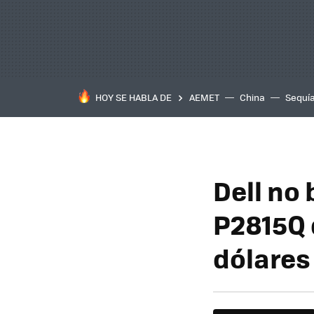
HOY SE HABLA DE
AEMET
China
Sequí
Dell no
P2815Q 
dólares