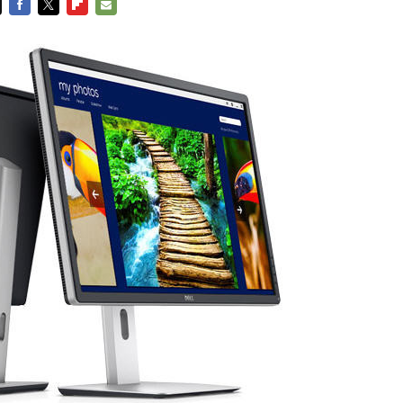
FACEBOOK
TWITTER
FLIPBOARD
E-
MAIL