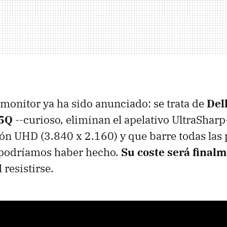
 monitor ya ha sido anunciado: se trata de
Del
15Q
--curioso, eliminan el apelativo UltraSharp
ión UHD (3.840 x 2.160) y que barre todas las
 podríamos haber hecho.
Su coste será final
l resistirse.