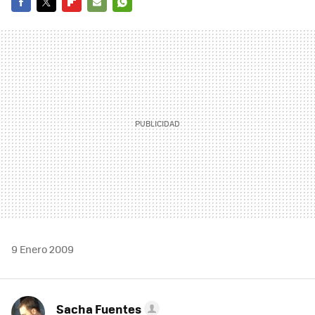
FACEBOOK
TWITTER
FLIPBOARD
E-
WHATSAPP
MAIL
9 Enero 2009
Sacha Fuentes