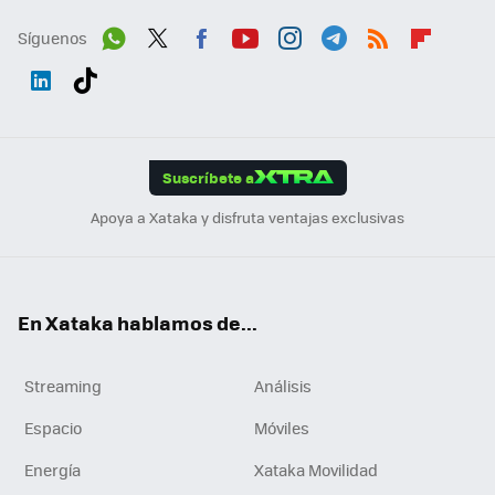
Síguenos
Wh
Twit
Fac
You
Inst
Tele
RSS
Flip
ats
ter
ebo
tub
agr
gra
boa
Link
Tikt
App
ok
e
am
m
rd
edI
ok
Suscríbete a
n
Apoya a Xataka y disfruta ventajas exclusivas
En Xataka hablamos de...
Streaming
Análisis
Espacio
Móviles
Energía
Xataka Movilidad