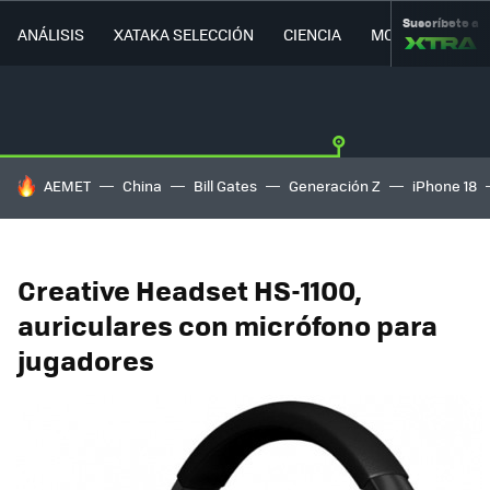
Suscríbete a
ANÁLISIS
XATAKA SELECCIÓN
CIENCIA
MOVILIDAD
HOY SE HABLA DE
AEMET
China
Bill Gates
Generación Z
iPhone 18
Creative Headset HS-1100,
auriculares con micrófono para
jugadores