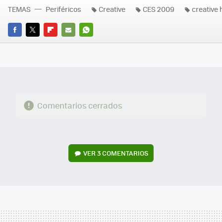
TEMAS
Periféricos
Creative
CES 2009
creative 
FACEBOOK
TWITTER
FLIPBOARD
E-
WHATSAPP
MAIL
Comentarios cerrados
VER
3 COMENTARIOS