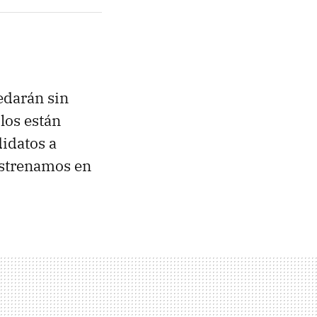
edarán sin
 los están
idatos a
estrenamos en