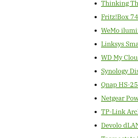
Thinking Th
Fritz!Box 7
WeMo ilumi
Linksys Sma
WD My Clou
Synology Di
Qnap HS-2
Netgear Pow
TP-Link Arc
Devolo dLA