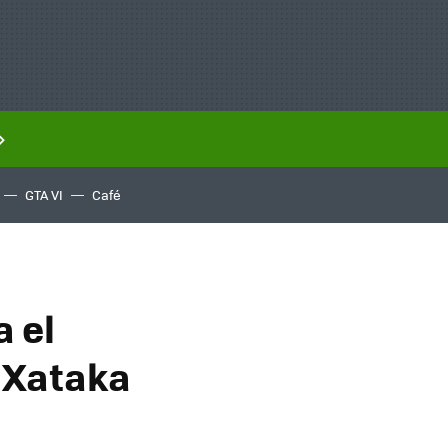
GTA VI
Café
a el
 Xataka