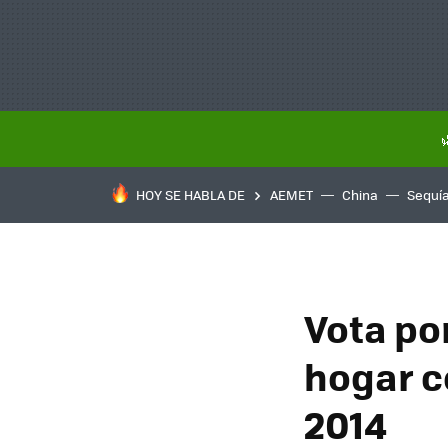
HOY SE HABLA DE
AEMET
China
Sequí
Vota por
hogar c
2014