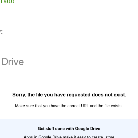
 Tado
: