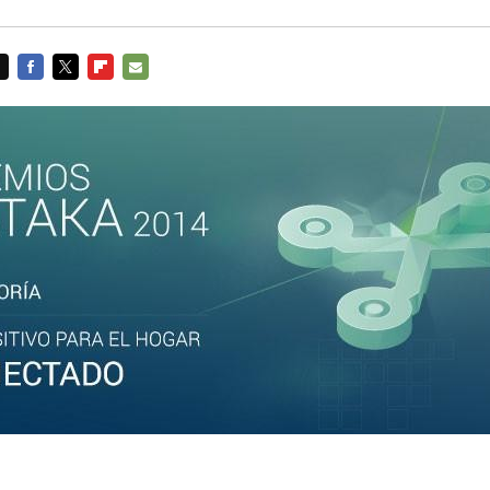
FACEBOOK
TWITTER
FLIPBOARD
E-
MAIL