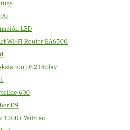
ings
490
nación LED
rt Wi-Fi Router EA6500
d
skstation DS214play
51
erline 600
her D9
N 1200+ WiFi ac