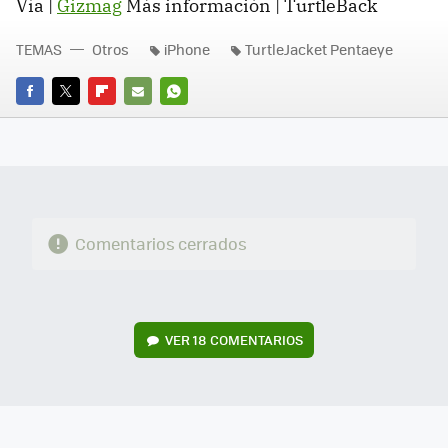
Vía |
Gizmag
Más información | TurtleBack
TEMAS
Otros
iPhone
TurtleJacket Pentaeye
FACEBOOK
TWITTER
FLIPBOARD
E-
WHATSAPP
MAIL
Comentarios cerrados
VER
18 COMENTARIOS