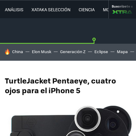
Suscríbete a
ANÁLISIS
XATAKA SELECCIÓN
CIENCIA
MOVILIDAD
HOY SE HABLA DE
China
Elon Musk
Generación Z
Eclipse
Mapa
TurtleJacket Pentaeye, cuatro
ojos para el iPhone 5