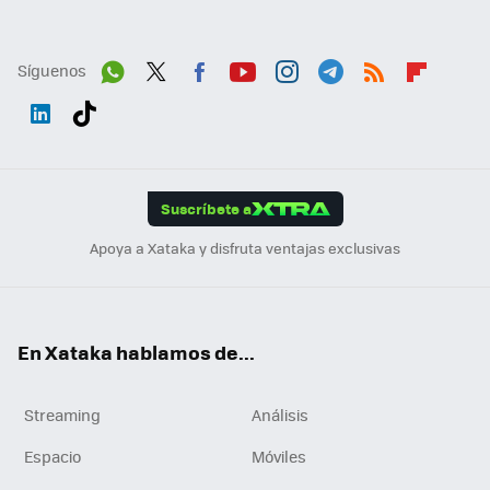
Síguenos
Wh
Twit
Fac
You
Inst
Tele
RSS
Flip
ats
ter
ebo
tub
agr
gra
boa
Link
Tikt
App
ok
e
am
m
rd
edI
ok
Suscríbete a
n
Apoya a Xataka y disfruta ventajas exclusivas
En Xataka hablamos de...
Streaming
Análisis
Espacio
Móviles