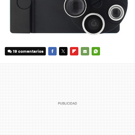
19 comentarios
FACEBOOK
TWITTER
FLIPBOARD
E-
WHATSAPP
MAIL