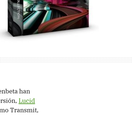
enbeta han
ersión,
Lucid
mo Transmit,