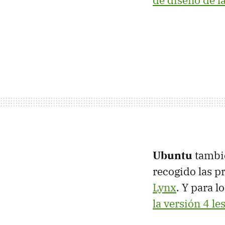
de diseño de l
Ubuntu
tambié
recogido las p
Lynx
. Y para 
la versión 4 le