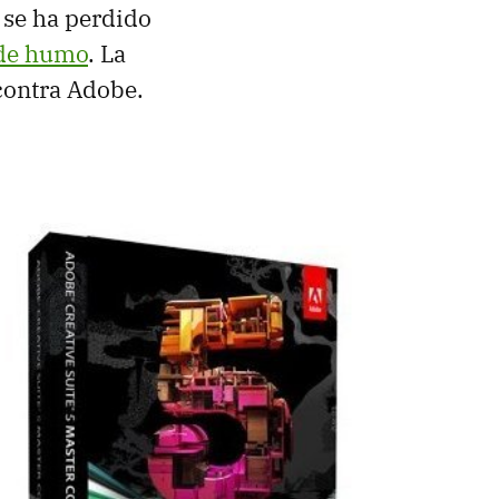
o se ha perdido
 de humo
. La
contra Adobe.