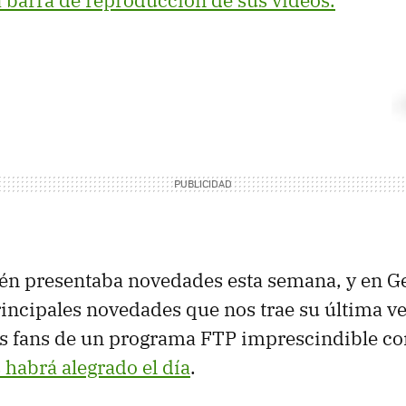
a barra de reproducción de sus vídeos.
n presentaba novedades esta semana, y en G
rincipales novedades que nos trae su última v
los fans de un programa
FTP
imprescindible co
s habrá alegrado el día
.