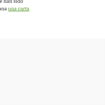
ue han sido
mana
una carta