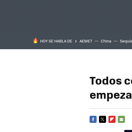
HOY SE HABLA DE
AEMET
China
Sequí
Todos c
empezad
FACEBOOK
TWITTER
FLIPBOARD
E-