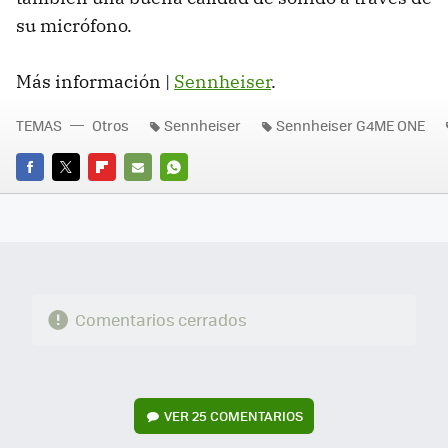
su micrófono.
Más información |
Sennheiser
.
TEMAS
Otros
Sennheiser
Sennheiser G4ME ONE
FACEBOOK
TWITTER
FLIPBOARD
E-
WHATSAPP
MAIL
Comentarios cerrados
VER
25 COMENTARIOS