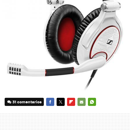
31 comentarios
FACEBOOK
TWITTER
FLIPBOARD
E-
WHATSAPP
MAIL