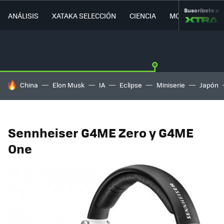
Suscríbete a
ANÁLISIS
XATAKA SELECCIÓN
CIENCIA
MOVILIDAD
HOY SE HABLA DE
China
Elon Musk
IA
Eclipse
Miniserie
Japón
Sennheiser G4ME Zero y G4ME
One