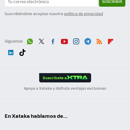
SUSCRIBIR
Suscribiéndote aceptas nuestra
política de privacidad
Síguenos
Wh
Twit
Fac
You
Inst
Tele
RSS
Flip
ats
ter
ebo
tub
agr
gra
boa
Link
Tikt
App
ok
e
am
m
rd
edI
ok
Suscríbete a
n
Apoya a Xataka y disfruta ventajas exclusivas
En Xataka hablamos de...