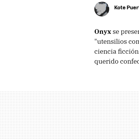
Kote Puer
Onyx
se presen
"utensilios co
ciencia ficció
querido confe