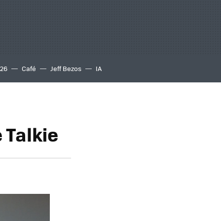
S26
Café
Jeff Bezos
IA
 Talkie