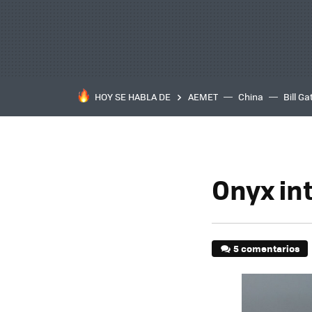
HOY SE HABLA DE
AEMET
China
Bill Ga
Onyx int
5 comentarios