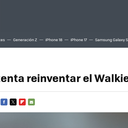
tes
Generación Z
iPhone 18
iPhone 17
Samsung Galaxy 
enta reinventar el Walkie
FACEBOOK
TWITTER
FLIPBOARD
E-
MAIL