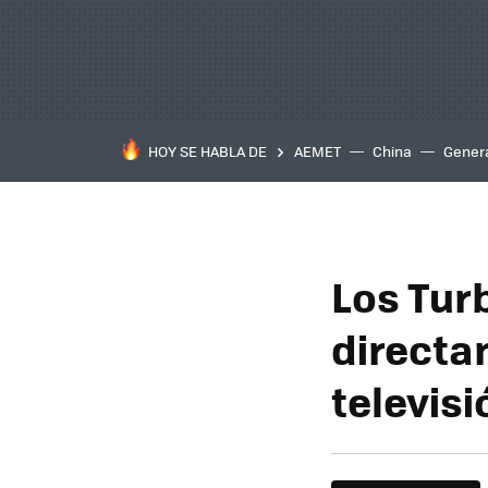
HOY SE HABLA DE
AEMET
China
Gener
Los Tur
directa
televisi