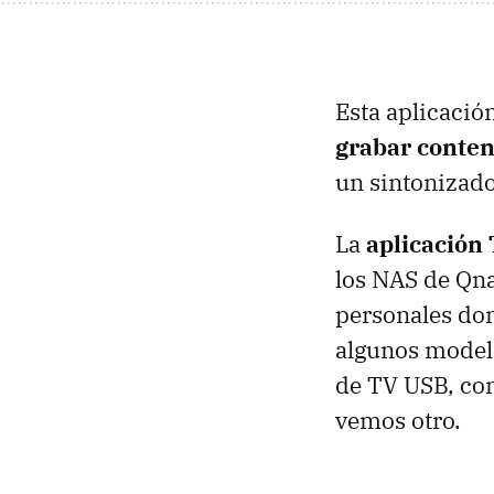
Esta aplicación
grabar conten
un sintonizado
La
aplicación 
los NAS de Qna
personales don
algunos modelo
de TV USB, co
vemos otro.