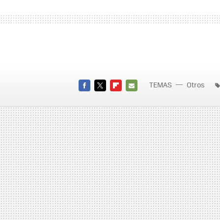
TEMAS
Otros
FACEBOOK
TWITTER
FLIPBOARD
E-
MAIL