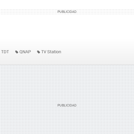
TDT
QNAP
TV Station