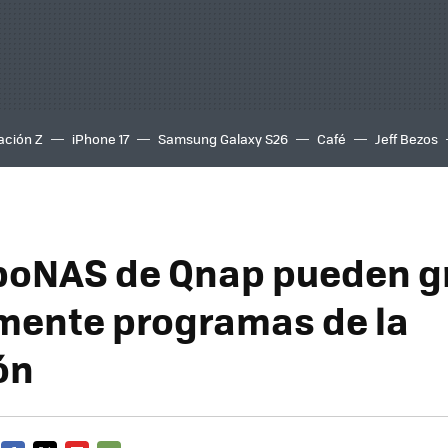
ación Z
iPhone 17
Samsung Galaxy S26
Café
Jeff Bezos
boNAS de Qnap pueden g
mente programas de la
ón