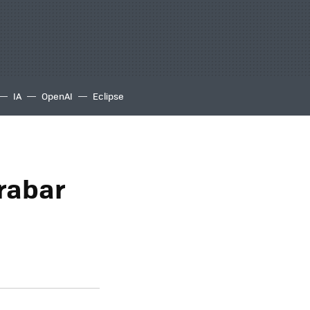
IA
OpenAI
Eclipse
rabar