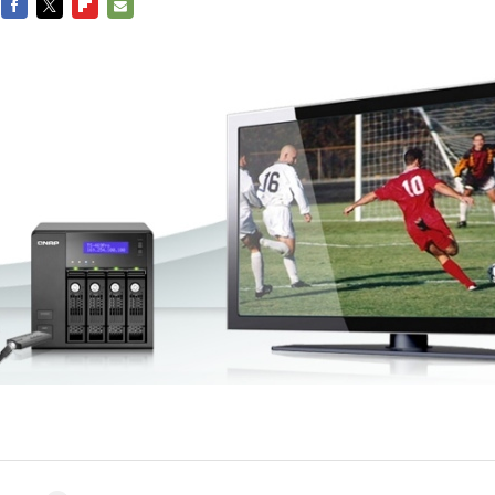
FACEBOOK
TWITTER
FLIPBOARD
E-
MAIL