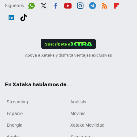
Síguenos
Wh
Twit
Fac
You
Inst
Tele
RSS
Flip
ats
ter
ebo
tub
agr
gra
boa
Link
Tikt
App
ok
e
am
m
rd
edI
ok
Suscríbete a
n
Apoya a Xataka y disfruta ventajas exclusivas
En Xataka hablamos de...
Streaming
Análisis
Espacio
Móviles
Energía
Xataka Movilidad
Apple
Samsung