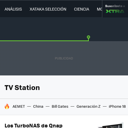
Suscríbete a
ANÁLISIS
XATAKA SELECCIÓN
CIENCIA
MOVILIDAD
TV Station
HOY SE HABLA DE
AEMET
China
Bill Gates
Generación Z
iPhone 18
Los TurboNAS de Qnap