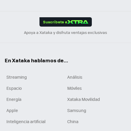
ats
ter
ebo
tub
agr
gra
boa
Link
Tikt
App
ok
e
am
m
rd
edI
ok
Suscríbete a
n
Apoya a Xataka y disfruta ventajas exclusivas
En Xataka hablamos de...
Streaming
Análisis
Espacio
Móviles
Energía
Xataka Movilidad
Apple
Samsung
Inteligencia artificial
China