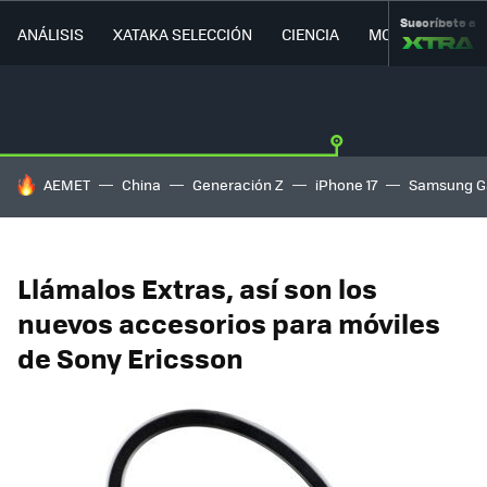
Suscríbete a
ANÁLISIS
XATAKA SELECCIÓN
CIENCIA
MOVILIDAD
HOY SE HABLA DE
AEMET
China
Generación Z
iPhone 17
Samsung G
Llámalos Extras, así son los
nuevos accesorios para móviles
de Sony Ericsson