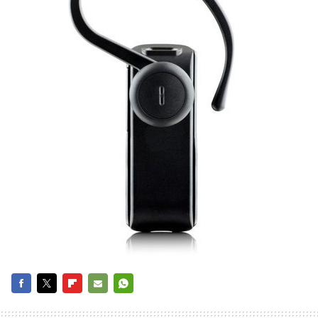
FACEBOOK
TWITTER
FLIPBOARD
E-
WHATSAPP