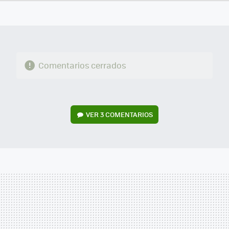
FACEBOOK
TWITTER
FLIPBOARD
E-
WHATSAPP
MAIL
Comentarios cerrados
VER
3 COMENTARIOS