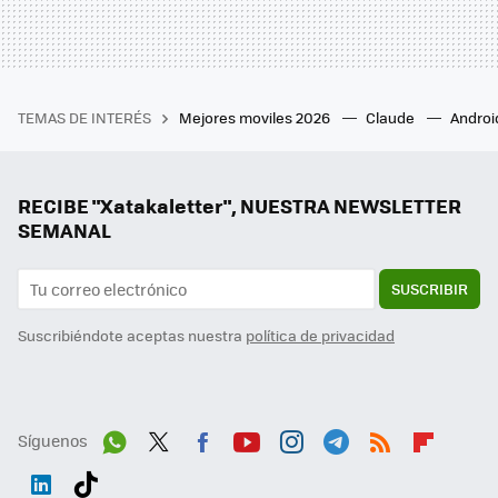
TEMAS DE INTERÉS
Mejores moviles 2026
Claude
Androi
RECIBE "Xatakaletter", NUESTRA NEWSLETTER
SEMANAL
SUSCRIBIR
Suscribiéndote aceptas nuestra
política de privacidad
Síguenos
Wh
Twit
Fac
You
Inst
Tele
RSS
Flip