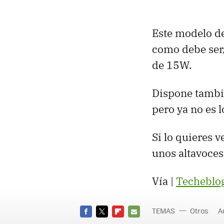
Este modelo d
como debe ser,
de 15W.
Dispone tambié
pero ya no es 
Si lo quieres 
unos altavoces
Vía |
Techeblo
TEMAS
Otros
A
FACEBOOK
TWITTER
FLIPBOARD
E-