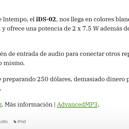
e Intempo, el
iDS-02
, nos llega en colores blan
 y ofrece una potencia de 2 x 7.5 W además 
n de entrada de audio para conectar otros r
lo mismo.
ve preparando 250 dólares, demasiado dinero p
.
g
. Más información |
AdvancedMP3
.
udio
iPod