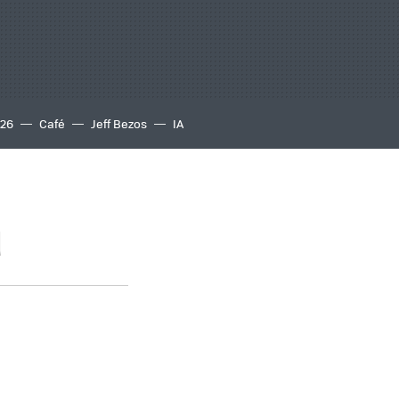
S26
Café
Jeff Bezos
IA
d