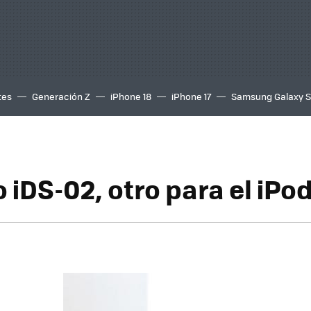
tes
Generación Z
iPhone 18
iPhone 17
Samsung Galaxy 
 iDS-02, otro para el iPo