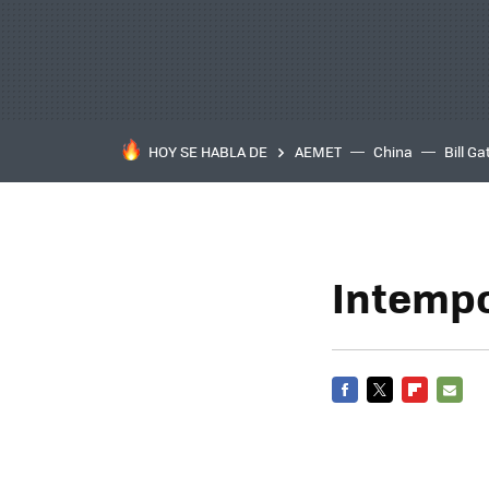
HOY SE HABLA DE
AEMET
China
Bill Ga
Intempo
FACEBOOK
TWITTER
FLIPBOARD
E-
MAIL