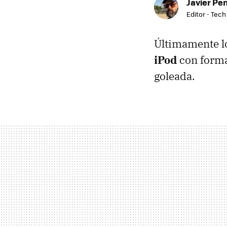
Javier Pe
Editor - Tech
Últimamente l
iPod
con forma
goleada.