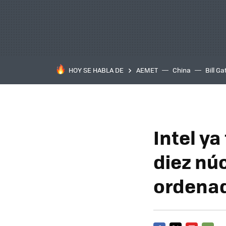
HOY SE HABLA DE
AEMET
China
Bill Ga
Intel ya
diez núc
ordena