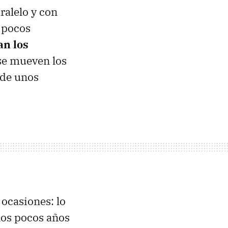
ralelo y con
e pocos
an los
se mueven los
 de unos
ocasiones: lo
nos pocos años