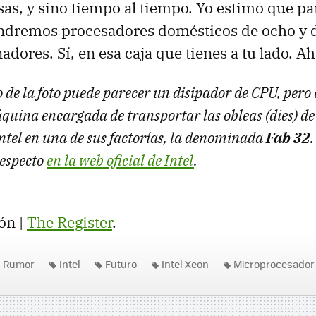
sas, y sino tiempo al tiempo. Yo estimo que pa
endremos procesadores domésticos de ocho y 
adores. Sí, en esa caja que tienes a tu lado. A
io de la foto puede parecer un disipador de
CPU
, pero
ina encargada de transportar las obleas (dies) de 
tel en una de sus factorías, la denominada
Fab 32
respecto
en la web oficial de Intel
.
ón |
The Register
.
Rumor
Intel
Futuro
Intel Xeon
Microprocesador 