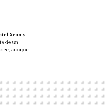
ntel Xeon
y
ta de un
noce, aunque