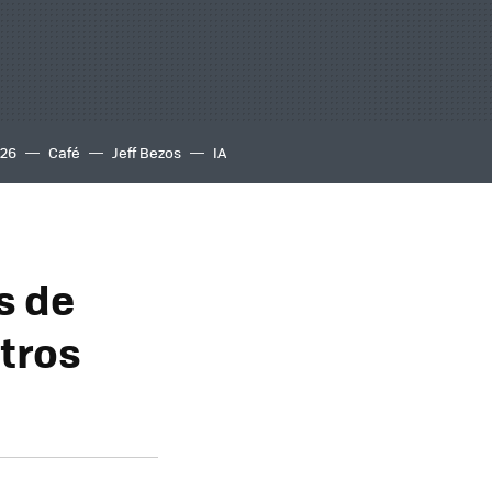
S26
Café
Jeff Bezos
IA
s de
stros