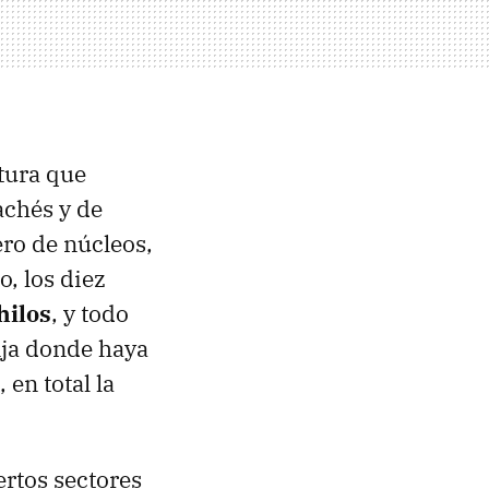
tura que
achés y de
ro de núcleos,
o, los diez
hilos
, y todo
nja donde haya
en total la
ertos sectores