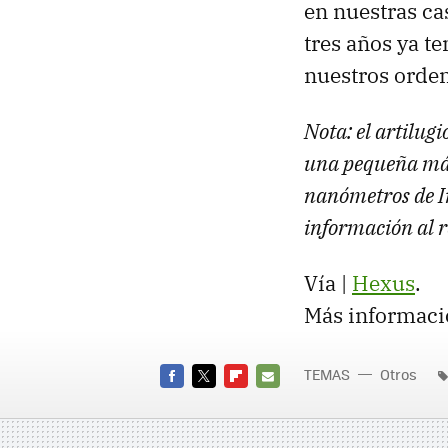
en nuestras ca
tres años ya t
nuestros orden
Nota: el artilug
una pequeña máqu
nanómetros de In
información al 
Vía |
Hexus
.
Más informaci
TEMAS
Otros
FACEBOOK
TWITTER
FLIPBOARD
E-
MAIL