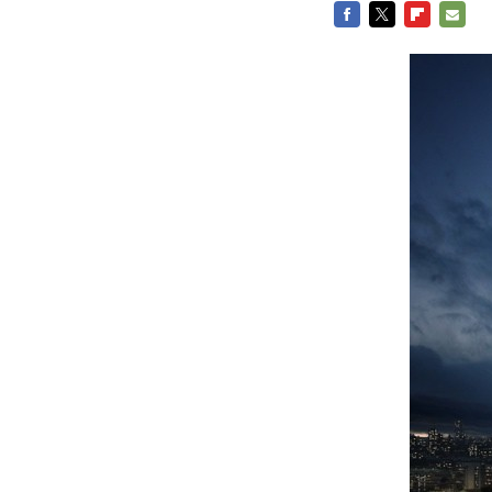
FACEBOOK
TWITTER
FLIPBOARD
E-
MAIL