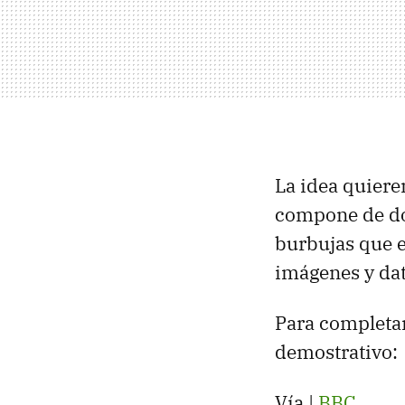
La idea quiere
compone de do
burbujas que e
imágenes y dat
Para completar
demostrativo:
Vía |
BBC
.