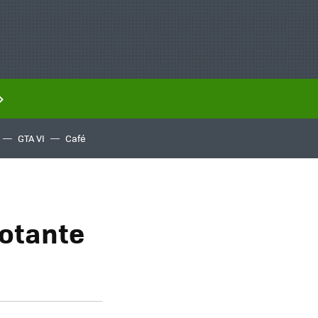
GTA VI
Café
lotante