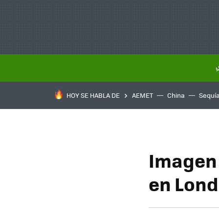
HOY SE HABLA DE
AEMET
China
Sequí
Imagen 
en Lond