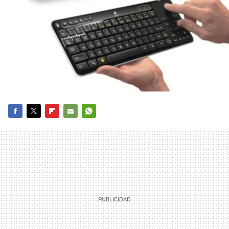
FACEBOOK
TWITTER
FLIPBOARD
E-
WHATSAPP
MAIL