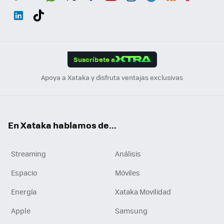
Wh
Twit
Fac
You
Inst
Tele
RSS
Flip
ats
ter
ebo
tub
agr
gra
boa
Link
Tikt
App
ok
e
am
m
rd
edI
ok
Suscríbete a
n
Apoya a Xataka y disfruta ventajas exclusivas
En Xataka hablamos de...
Streaming
Análisis
Espacio
Móviles
Energía
Xataka Movilidad
Apple
Samsung