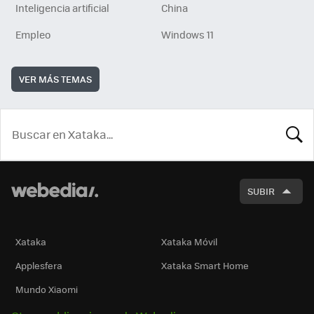
Inteligencia artificial
China
Empleo
Windows 11
VER MÁS TEMAS
BUSCA
SUBIR
Xataka
Xataka Móvil
Applesfera
Xataka Smart Home
Mundo Xiaomi