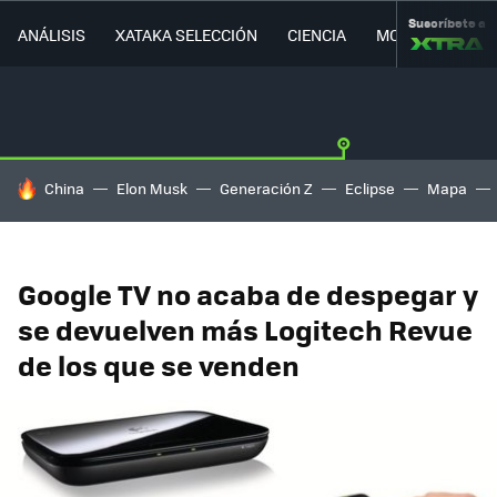
Suscríbete a
ANÁLISIS
XATAKA SELECCIÓN
CIENCIA
MOVILIDAD
HOY SE HABLA DE
China
Elon Musk
Generación Z
Eclipse
Mapa
Google TV no acaba de despegar y
se devuelven más Logitech Revue
de los que se venden