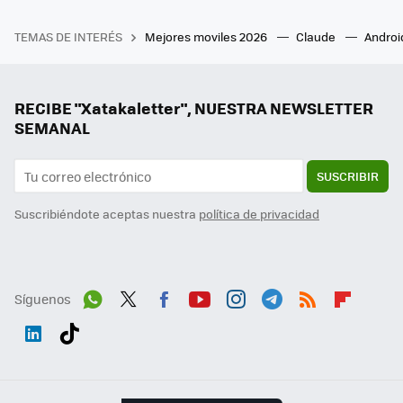
TEMAS DE INTERÉS
Mejores moviles 2026
Claude
Androi
RECIBE "Xatakaletter", NUESTRA NEWSLETTER
SEMANAL
SUSCRIBIR
Suscribiéndote aceptas nuestra
política de privacidad
Síguenos
Wh
Twit
Fac
You
Inst
Tele
RSS
Flip
ats
ter
ebo
tub
agr
gra
boa
Link
Tikt
App
ok
e
am
m
rd
edI
ok