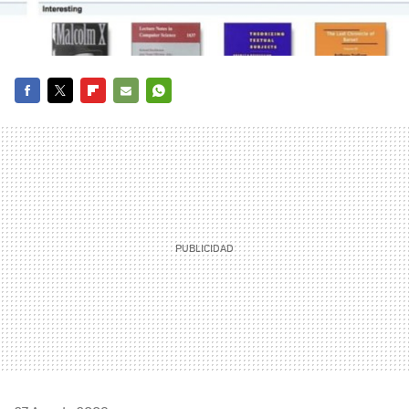
FACEBOOK
TWITTER
FLIPBOARD
E-
WHATSAPP
MAIL