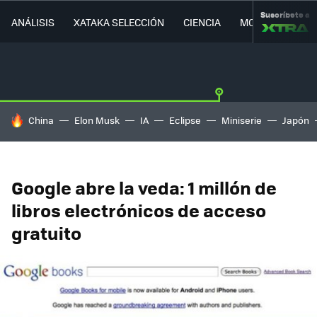
Suscríbete a
ANÁLISIS
XATAKA SELECCIÓN
CIENCIA
MOVILIDAD
HOY SE HABLA DE
China
Elon Musk
IA
Eclipse
Miniserie
Japón
Google abre la veda: 1 millón de
libros electrónicos de acceso
gratuito