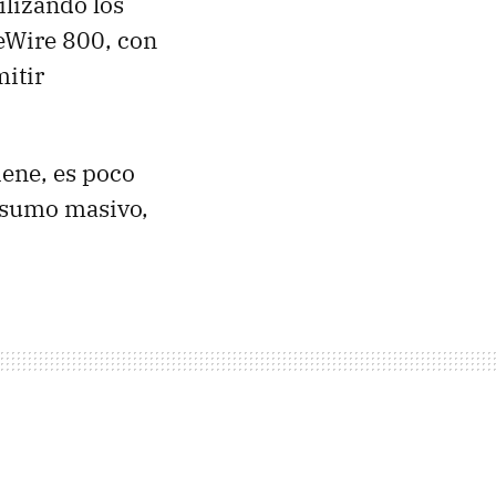
ilizando los
eWire 800, con
itir
ene, es poco
nsumo masivo,