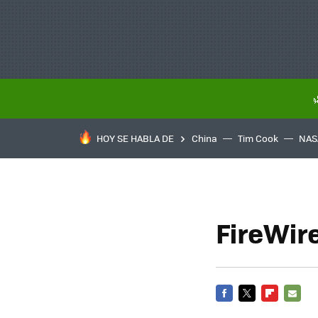
HOY SE HABLA DE
China
Tim Cook
NAS
FireWir
FACEBOOK
TWITTER
FLIPBOARD
E-