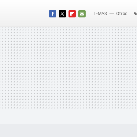
TEMAS
Otros
FACEBOOK
TWITTER
FLIPBOARD
E-
MAIL