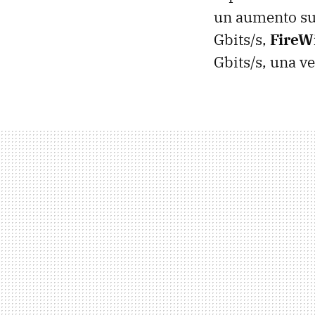
un aumento sus
Gbits/s,
FireW
Gbits/s, una v