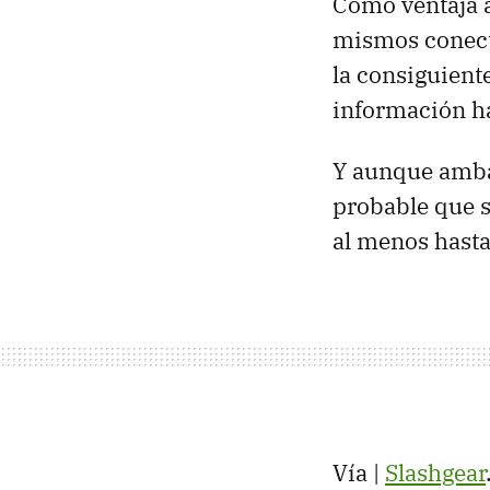
Como ventaja a
mismos conecto
la consiguient
información ha
Y aunque ambas
probable que 
al menos hast
Vía |
Slashgear