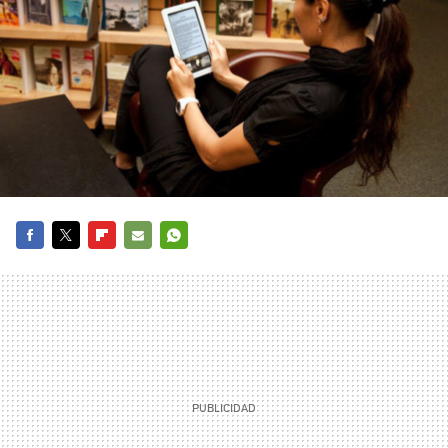
FACEBOOK
TWITTER
FLIPBOARD
E-
WHATSAPP
MAIL