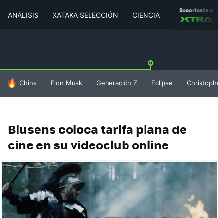
Suscríbete a
ANÁLISIS
XATAKA SELECCIÓN
CIENCIA
MOVILIDAD
HOY SE HABLA DE
China
Elon Musk
Generación Z
Eclipse
Christoph
Blusens coloca tarifa plana de
cine en su videoclub online