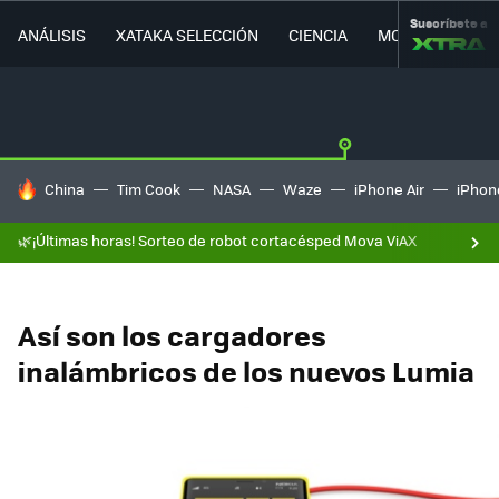
Suscríbete a
ANÁLISIS
XATAKA SELECCIÓN
CIENCIA
MOVILIDAD
HOY SE HABLA DE
China
Tim Cook
NASA
Waze
iPhone Air
iPhone
🌿¡Últimas horas! Sorteo de robot cortacésped Mova ViAX
Así son los cargadores
inalámbricos de los nuevos Lumia