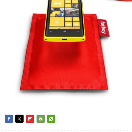
FACEBOOK
TWITTER
FLIPBOARD
E-
WHATSAPP