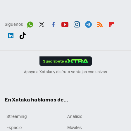
Síguenos
Wh
Twit
Fac
You
Inst
Tele
RSS
Flip
ats
ter
ebo
tub
agr
gra
boa
Link
Tikt
App
ok
e
am
m
rd
edI
ok
Suscríbete a
n
Apoya a Xataka y disfruta ventajas exclusivas
En Xataka hablamos de...
Streaming
Análisis
Espacio
Móviles