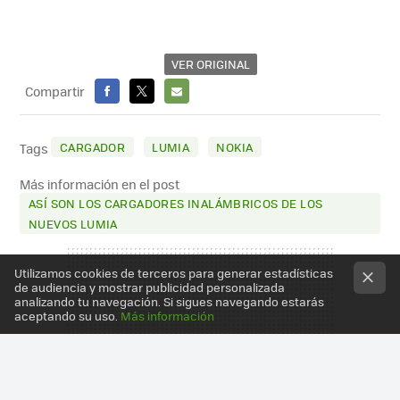
VER ORIGINAL
Compartir
FACEBOOK
X
E-
MAIL
CARGADOR
LUMIA
NOKIA
Tags
Más información en el post
ASÍ SON LOS CARGADORES INALÁMBRICOS DE LOS
NUEVOS LUMIA
Utilizamos cookies de terceros para generar estadísticas
de audiencia y mostrar publicidad personalizada
analizando tu navegación. Si sigues navegando estarás
aceptando su uso.
Más información