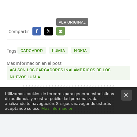
VER ORIGINAL
Compartir
FACEBOOK
X
E-
MAIL
CARGADOR
LUMIA
NOKIA
Tags
Más información en el post
ASÍ SON LOS CARGADORES INALÁMBRICOS DE LOS
NUEVOS LUMIA
Utilizamos cookies de terceros para generar estadísticas
de audiencia y mostrar publicidad personalizada
analizando tu navegación. Si sigues navegando estarás
aceptando su uso.
Más información