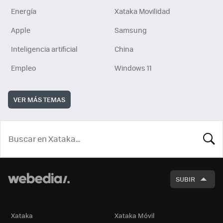
Energía
Xataka Movilidad
Apple
Samsung
Inteligencia artificial
China
Empleo
Windows 11
VER MÁS TEMAS
BUSCA
SUBIR
Xataka
Xataka Móvil