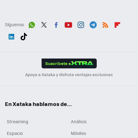
Síguenos
Wh
Twit
Fac
You
Inst
Tele
RSS
Flip
ats
ter
ebo
tub
agr
gra
boa
Link
Tikt
App
ok
e
am
m
rd
edI
ok
Suscríbete a
n
Apoya a Xataka y disfruta ventajas exclusivas
En Xataka hablamos de...
Streaming
Análisis
Espacio
Móviles