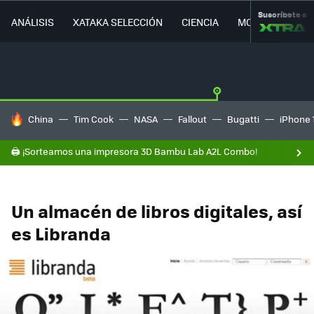
Suscríbete a
ANÁLISIS
XATAKA SELECCIÓN
CIENCIA
MOVILIDAD
HOY SE HABLA DE
China
Tim Cook
NASA
Fallout
Bugatti
iPhone 
🖨️ ¡Sorteamos una impresora 3D Bambu Lab A2L Combo!
Un almacén de libros digitales, así
es Libranda