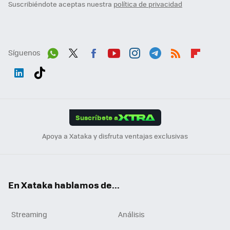
Suscribiéndote aceptas nuestra
política de privacidad
Síguenos
Wh
Twit
Fac
You
Inst
Tele
RSS
Flip
ats
ter
ebo
tub
agr
gra
boa
Link
Tikt
App
ok
e
am
m
rd
edI
ok
Suscríbete a
n
Apoya a Xataka y disfruta ventajas exclusivas
En Xataka hablamos de...
Streaming
Análisis