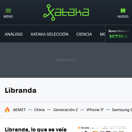
MENÚ
NUEVO
Suscríbete a
ANÁLISIS
XATAKA SELECCIÓN
CIENCIA
MOVILIDAD
Libranda
HOY SE HABLA DE
AEMET
China
Generación Z
iPhone 17
Samsung G
Libranda, lo que se veía