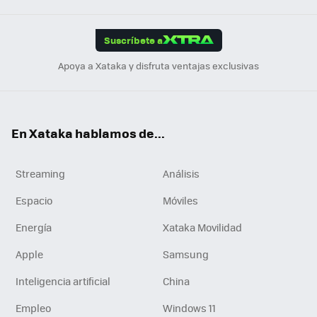
App
ok
e
am
m
rd
edI
ok
Suscríbete a
n
Apoya a Xataka y disfruta ventajas exclusivas
En Xataka hablamos de...
Streaming
Análisis
Espacio
Móviles
Energía
Xataka Movilidad
Apple
Samsung
Inteligencia artificial
China
Empleo
Windows 11