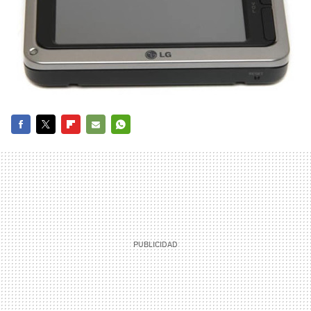
FACEBOOK
TWITTER
FLIPBOARD
E-
WHATSAPP
MAIL