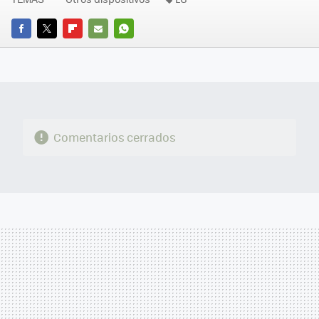
FACEBOOK
TWITTER
FLIPBOARD
E-
WHATSAPP
MAIL
Comentarios cerrados