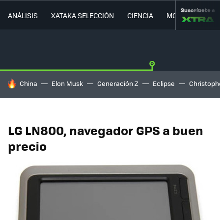
Suscríbete a
ANÁLISIS
XATAKA SELECCIÓN
CIENCIA
MOVILIDAD
HOY SE HABLA DE
China
Elon Musk
Generación Z
Eclipse
Christoph
LG LN800, navegador GPS a buen
precio