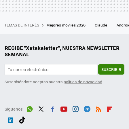
TEMAS DE INTERÉS
Mejores moviles 2026
Claude
Androi
RECIBE "Xatakaletter", NUESTRA NEWSLETTER
SEMANAL
SUSCRIBIR
Suscribiéndote aceptas nuestra
política de privacidad
Síguenos
Wh
Twit
Fac
You
Inst
Tele
RSS
Flip
ats
ter
ebo
tub
agr
gra
boa
Link
Tikt