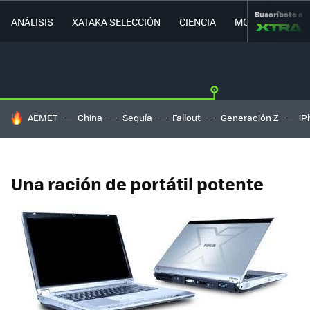
Suscríbete a
ANÁLISIS
XATAKA SELECCIÓN
CIENCIA
MOVILIDAD
HOY SE HABLA DE
AEMET
China
Sequía
Fallout
Generación Z
iP
Una ración de portátil potente