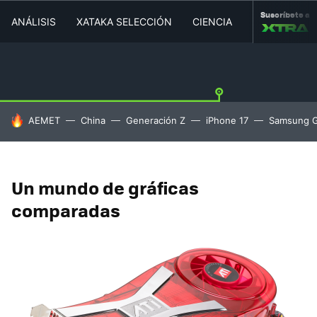
Suscríbete a
ANÁLISIS
XATAKA SELECCIÓN
CIENCIA
MOVILIDAD
HOY SE HABLA DE
AEMET
China
Generación Z
iPhone 17
Samsung G
Un mundo de gráficas
comparadas