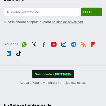
SUSCRIBIR
Suscribiéndote aceptas nuestra
política de privacidad
Síguenos
Wh
Twit
Fac
You
Inst
Tele
RSS
Flip
ats
ter
ebo
tub
agr
gra
boa
Link
Tikt
App
ok
e
am
m
rd
edIn
ok
Suscríbete a
Apoya a Xataka y disfruta ventajas exclusivas
En Xataka hablamos de...