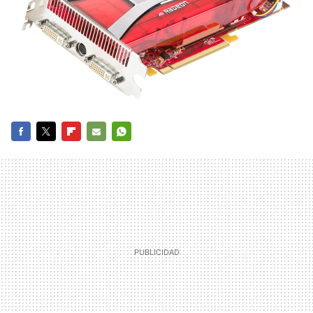
FACEBOOK
TWITTER
FLIPBOARD
E-
WHATSAPP
MAIL