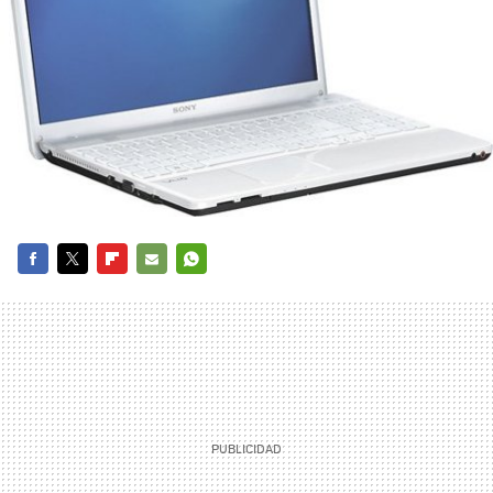
FACEBOOK
TWITTER
FLIPBOARD
E-
WHATSAPP
MAIL