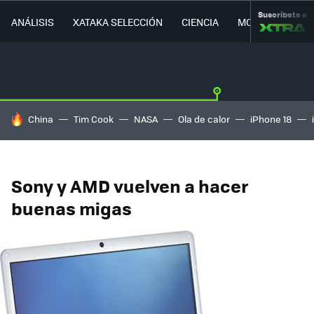
Suscríbete a
ANÁLISIS
XATAKA SELECCIÓN
CIENCIA
MOVILIDAD
HOY SE HABLA DE
China
Tim Cook
NASA
Ola de calor
iPhone 18
Sony y AMD vuelven a hacer
buenas migas