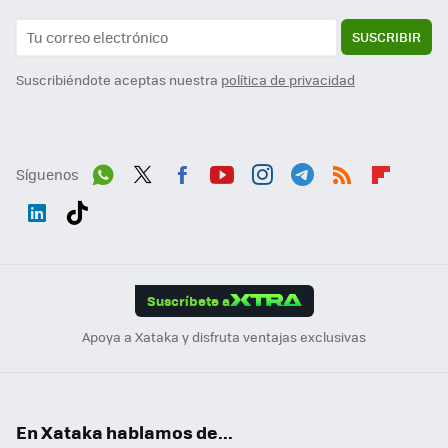
SUSCRIBIR
Suscribiéndote aceptas nuestra
política de privacidad
Síguenos
Wh
Twit
Fac
You
Inst
Tele
RSS
Flip
ats
ter
ebo
tub
agr
gra
boa
Link
Tikt
App
ok
e
am
m
rd
edI
ok
Suscríbete a
n
Apoya a Xataka y disfruta ventajas exclusivas
En Xataka hablamos de...