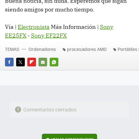
Buena noticia, sin duda. Esperemos que sigan
siendo amigos por mucho tiempo.
Vía |
Electronista
Más Información |
Sony
EE25FX
-
Sony EF22FX
TEMAS
Ordenadores
procesadores AMD
Portátiles
FACEBOOK
TWITTER
FLIPBOARD
E-
WHATSAPP
MAIL
Comentarios cerrados