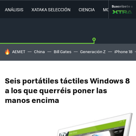
Suscríbete a
ANÁLISIS
XATAKA SELECCIÓN
CIENCIA
MOVILIDAD
HOY SE HABLA DE
AEMET
China
Bill Gates
Generación Z
iPhone 18
Seis portátiles táctiles Windows 8
a los que querréis poner las
manos encima