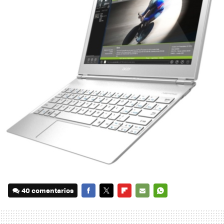
40 comentarios
FACEBOOK
TWITTER
FLIPBOARD
E-
WHATSAPP
MAIL