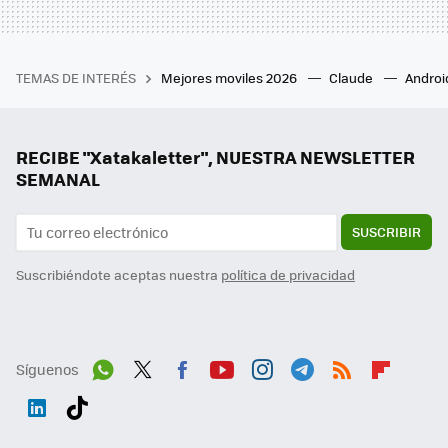
TEMAS DE INTERÉS
Mejores moviles 2026
Claude
Androi
RECIBE "Xatakaletter", NUESTRA NEWSLETTER
SEMANAL
SUSCRIBIR
Suscribiéndote aceptas nuestra
política de privacidad
Síguenos
Wh
Twit
Fac
You
Inst
Tele
RSS
Flip
ats
ter
ebo
tub
agr
gra
boa
Link
Tikt