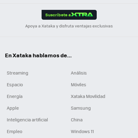
App
ok
e
am
m
rd
edI
ok
Suscríbete a
n
Apoya a Xataka y disfruta ventajas exclusivas
En Xataka hablamos de...
Streaming
Análisis
Espacio
Móviles
Energía
Xataka Movilidad
Apple
Samsung
Inteligencia artificial
China
Empleo
Windows 11