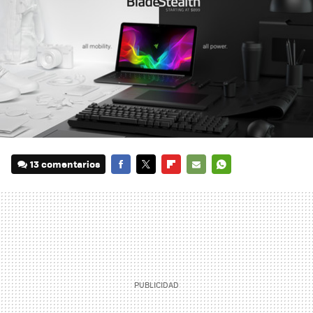
13 comentarios
FACEBOOK
TWITTER
FLIPBOARD
E-
WHATSAPP
MAIL