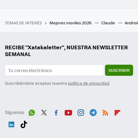
TEMAS DE INTERÉS
Mejores moviles 2026
Claude
Androi
RECIBE "Xatakaletter", NUESTRA NEWSLETTER
SEMANAL
SUSCRIBIR
Suscribiéndote aceptas nuestra
política de privacidad
Síguenos
Wh
Twit
Fac
You
Inst
Tele
RSS
Flip
ats
ter
ebo
tub
agr
gra
boa
Link
Tikt