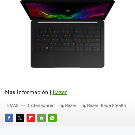
Más información |
Razer
TEMAS
Ordenadores
Razer
Razer Blade Stealth
FACEBOOK
TWITTER
FLIPBOARD
E-
WHATSAPP
MAIL