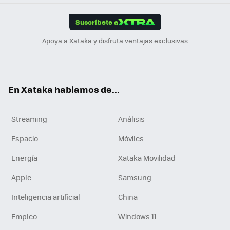
App
ok
e
am
m
rd
edI
ok
Suscríbete a
n
Apoya a Xataka y disfruta ventajas exclusivas
En Xataka hablamos de...
Streaming
Análisis
Espacio
Móviles
Energía
Xataka Movilidad
Apple
Samsung
Inteligencia artificial
China
Empleo
Windows 11