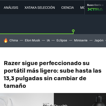
Suscríbete a
ANÁLISIS
XATAKA SELECCIÓN
CIENCIA
MOVILIDAD
HOY SE HABLA DE
China
Elon Musk
IA
Eclipse
Miniserie
Japón
Razer sigue perfeccionado su
portátil más ligero: sube hasta las
13,3 pulgadas sin cambiar de
tamaño