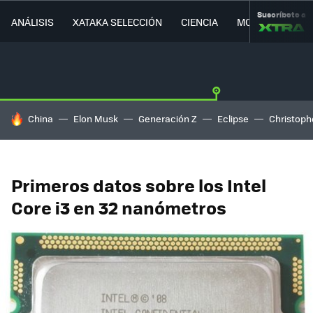
Suscríbete a
ANÁLISIS
XATAKA SELECCIÓN
CIENCIA
MOVILIDAD
HOY SE HABLA DE
China
Elon Musk
Generación Z
Eclipse
Christoph
Primeros datos sobre los Intel
Core i3 en 32 nanómetros