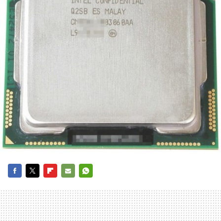
FACEBOOK
TWITTER
FLIPBOARD
E-
WHATSAPP
MAIL