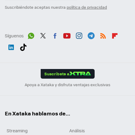
Suscribiéndote aceptas nuestra
política de privacidad
Síguenos
Wh
Twit
Fac
You
Inst
Tele
RSS
Flip
ats
ter
ebo
tub
agr
gra
boa
Link
Tikt
App
ok
e
am
m
rd
edI
ok
Suscríbete a
n
Apoya a Xataka y disfruta ventajas exclusivas
En Xataka hablamos de...
Streaming
Análisis