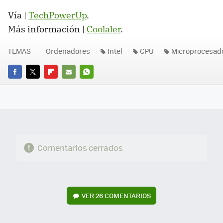
Vía |
TechPowerUp
.
Más información |
Coolaler
.
TEMAS
Ordenadores
Intel
CPU
Microprocesad
FACEBOOK
TWITTER
FLIPBOARD
E-
WHATSAPP
MAIL
Comentarios cerrados
VER
26 COMENTARIOS