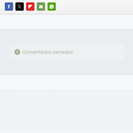
FACEBOOK
TWITTER
FLIPBOARD
E-
WHATSAPP
MAIL
Comentarios cerrados