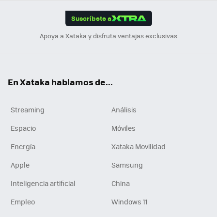
App
ok
e
am
m
rd
edI
ok
Suscríbete a
n
Apoya a Xataka y disfruta ventajas exclusivas
En Xataka hablamos de...
Streaming
Análisis
Espacio
Móviles
Energía
Xataka Movilidad
Apple
Samsung
Inteligencia artificial
China
Empleo
Windows 11