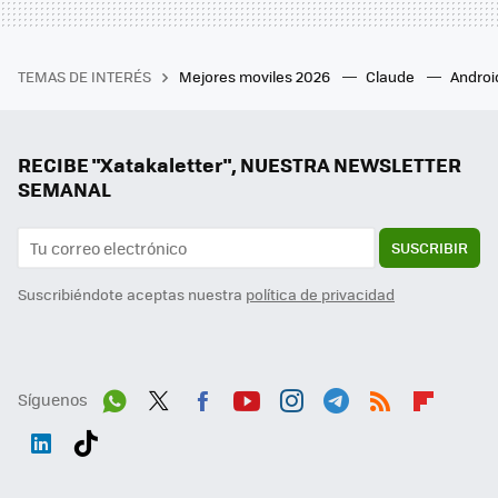
TEMAS DE INTERÉS
Mejores moviles 2026
Claude
Androi
RECIBE "Xatakaletter", NUESTRA NEWSLETTER
SEMANAL
SUSCRIBIR
Suscribiéndote aceptas nuestra
política de privacidad
Síguenos
Wh
Twit
Fac
You
Inst
Tele
RSS
Flip
ats
ter
ebo
tub
agr
gra
boa
Link
Tikt