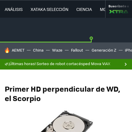
Suscríbete a
ANÁLISIS
XATAKA SELECCIÓN
CIENCIA
MOVILIDAD
HOY SE HABLA DE
AEMET
China
Waze
Fallout
Generación Z
iPh
🌿¡Últimas horas! Sorteo de robot cortacésped Mova ViAX
Primer HD perpendicular de WD,
el Scorpio