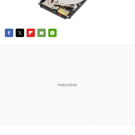
FACEBOOK
TWITTER
FLIPBOARD
E-
WHATSAPP
MAIL