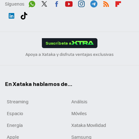
Síguenos
Wh
Twit
Fac
You
Inst
Tele
RSS
Flip
ats
ter
ebo
tub
agr
gra
boa
Link
Tikt
App
ok
e
am
m
rd
edI
ok
Suscríbete a
n
Apoya a Xataka y disfruta ventajas exclusivas
En Xataka hablamos de...
Streaming
Análisis
Espacio
Móviles
Energía
Xataka Movilidad
Apple
Samsung