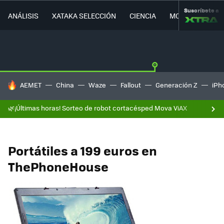
Suscríbete a
ANÁLISIS
XATAKA SELECCIÓN
CIENCIA
MOVILIDAD
HOY SE HABLA DE
AEMET
China
Waze
Fallout
Generación Z
iPh
🌿¡Últimas horas! Sorteo de robot cortacésped Mova ViAX
Portátiles a 199 euros en
ThePhoneHouse