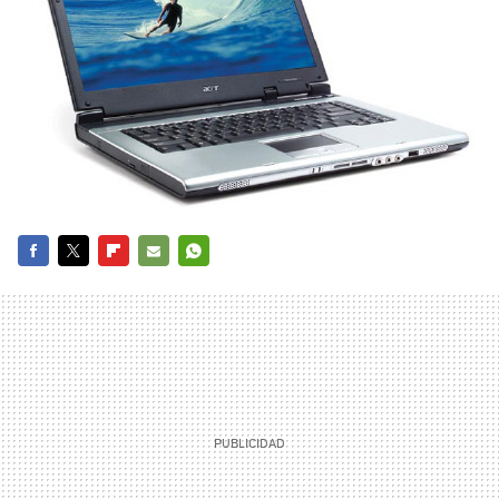
FACEBOOK
TWITTER
FLIPBOARD
E-
WHATSAPP
MAIL