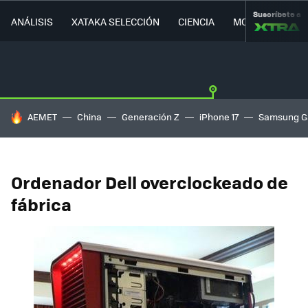
Suscríbete a
ANÁLISIS
XATAKA SELECCIÓN
CIENCIA
MOVILIDAD
HOY SE HABLA DE
AEMET
China
Generación Z
iPhone 17
Samsung G
Ordenador Dell overclockeado de
fábrica