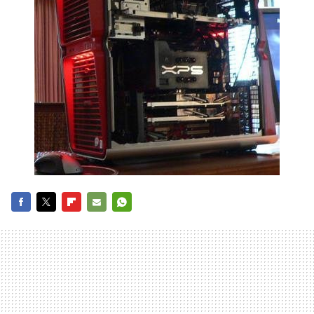
FACEBOOK
TWITTER
FLIPBOARD
E-
WHATSAPP
MAIL