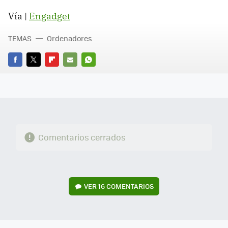
Vía |
Engadget
TEMAS
Ordenadores
FACEBOOK
TWITTER
FLIPBOARD
E-
WHATSAPP
MAIL
Comentarios cerrados
VER
16 COMENTARIOS