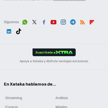
Síguenos
Wh
Twit
Fac
You
Inst
Tele
RSS
Flip
ats
ter
ebo
tub
agr
gra
boa
Link
Tikt
App
ok
e
am
m
rd
edI
ok
Suscríbete a
n
Apoya a Xataka y disfruta ventajas exclusivas
En Xataka hablamos de...
Streaming
Análisis
Espacio
Móviles