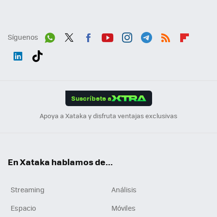
Síguenos
Wh
Twit
Fac
You
Inst
Tele
RSS
Flip
ats
ter
ebo
tub
agr
gra
boa
Link
Tikt
App
ok
e
am
m
rd
edI
ok
Suscríbete a
n
Apoya a Xataka y disfruta ventajas exclusivas
En Xataka hablamos de...
Streaming
Análisis
Espacio
Móviles