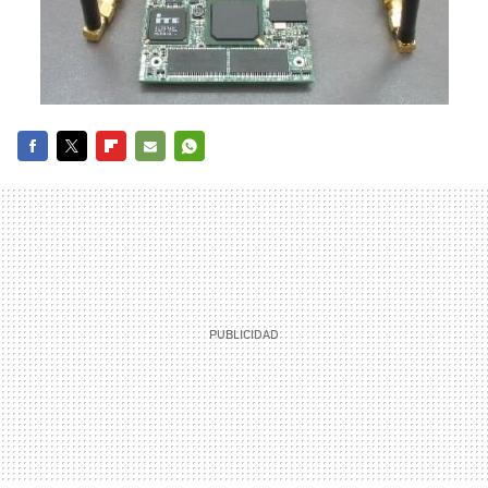
FACEBOOK
TWITTER
FLIPBOARD
E-
WHATSAPP
MAIL