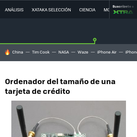
Suscríbete a
ANÁLISIS
XATAKA SELECCIÓN
CIENCIA
MOVILIDAD
HOY SE HABLA DE
China
Tim Cook
NASA
Waze
iPhone Air
iPhone
Ordenador del tamaño de una
tarjeta de crédito