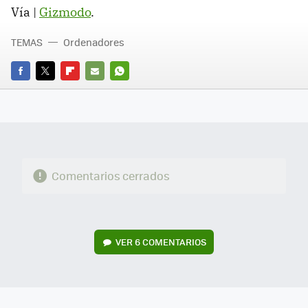
Vía |
Gizmodo
.
TEMAS
Ordenadores
FACEBOOK
TWITTER
FLIPBOARD
E-
WHATSAPP
MAIL
Comentarios cerrados
VER
6 COMENTARIOS