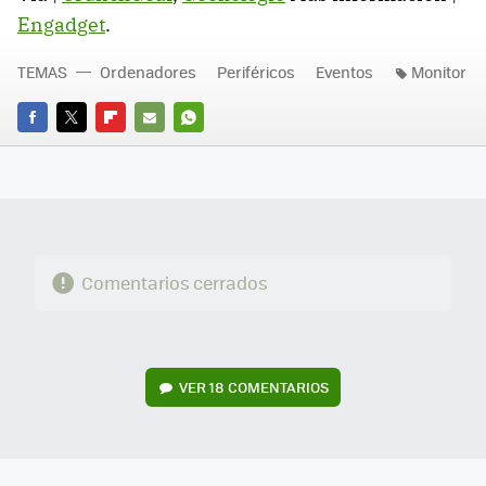
Engadget
.
TEMAS
Ordenadores
Periféricos
Eventos
Monitor
FACEBOOK
TWITTER
FLIPBOARD
E-
WHATSAPP
MAIL
Comentarios cerrados
VER
18 COMENTARIOS