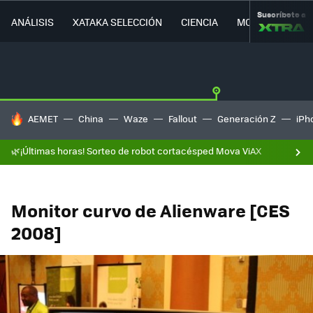
Suscríbete a
ANÁLISIS
XATAKA SELECCIÓN
CIENCIA
MOVILIDAD
HOY SE HABLA DE
AEMET
China
Waze
Fallout
Generación Z
iPh
🌿¡Últimas horas! Sorteo de robot cortacésped Mova ViAX
Monitor curvo de Alienware [CES
2008]