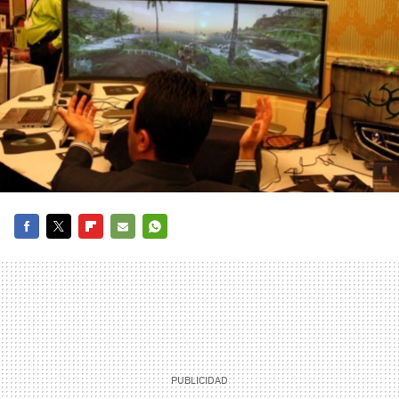
FACEBOOK
TWITTER
FLIPBOARD
E-
WHATSAPP
MAIL