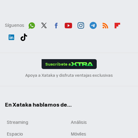
Síguenos
Wh
Twit
Fac
You
Inst
Tele
RSS
Flip
ats
ter
ebo
tub
agr
gra
boa
Link
Tikt
App
ok
e
am
m
rd
edI
ok
Suscríbete a
n
Apoya a Xataka y disfruta ventajas exclusivas
En Xataka hablamos de...
Streaming
Análisis
Espacio
Móviles