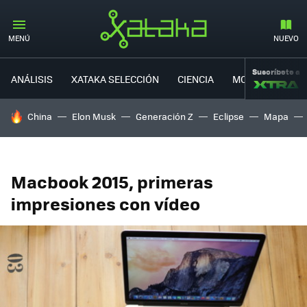
MENÚ
NUEVO
Suscríbete a
ANÁLISIS
XATAKA SELECCIÓN
CIENCIA
MOVILIDAD
HOY SE HABLA DE
China
Elon Musk
Generación Z
Eclipse
Mapa
Macbook 2015, primeras
impresiones con vídeo