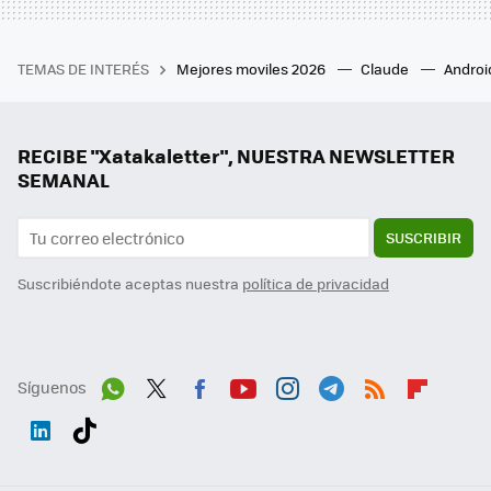
TEMAS DE INTERÉS
Mejores moviles 2026
Claude
Androi
RECIBE "Xatakaletter", NUESTRA NEWSLETTER
SEMANAL
SUSCRIBIR
Suscribiéndote aceptas nuestra
política de privacidad
Síguenos
Wh
Twit
Fac
You
Inst
Tele
RSS
Flip
ats
ter
ebo
tub
agr
gra
boa
Link
Tikt
App
ok
e
am
m
rd