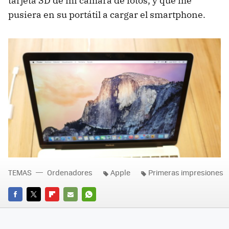
tarjeta SD de mi cámara de fotos, y que me
pusiera en su portátil a cargar el smartphone.
TEMAS
Ordenadores
Apple
Primeras impresiones
FACEBOOK
TWITTER
FLIPBOARD
E-
WHATSAPP
MAIL