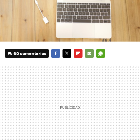
60 comentarios
FACEBOOK
TWITTER
FLIPBOARD
E-
WHATSAPP
MAIL