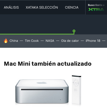
Suscríbete a
ANÁLISIS
XATAKA SELECCIÓN
CIENCIA
MOVILIDAD
HOY SE HABLA DE
China
Tim Cook
NASA
Ola de calor
iPhone 18
Mac Mini también actualizado