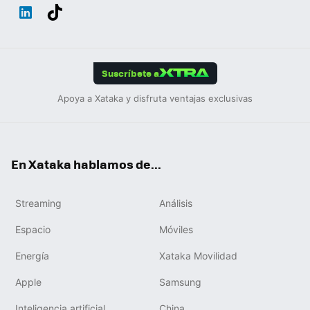
Wh
Twit
Fac
You
Inst
Tele
RSS
Flip
ats
ter
ebo
tub
agr
gra
boa
Link
Tikt
App
ok
e
am
m
rd
edIn
ok
Suscríbete a
Apoya a Xataka y disfruta ventajas exclusivas
En Xataka hablamos de...
Streaming
Análisis
Espacio
Móviles
Energía
Xataka Movilidad
Apple
Samsung
Inteligencia artificial
China